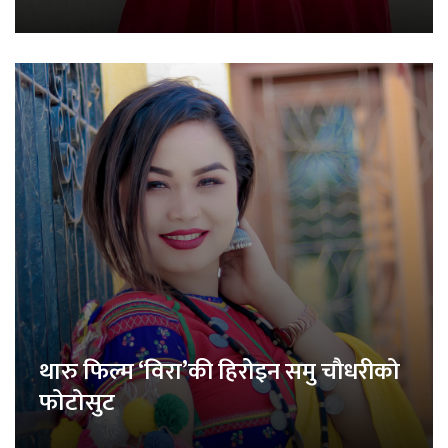
थारु फिल्म ‘विरा’की हिरोइन समु चौधरीको
फोटोसुट