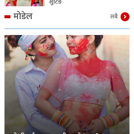
सुटिङ
मोडेल
सबै