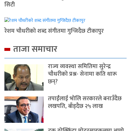
सिटी
रेशम चौधरीको शब्द संगीतमा गुन्जिदैछ टीकापुर
ताजा समाचार
राज्य व्यवस्था समितिमा सुरेन्द्र
चौधरीको प्रश्न- सेनामा कति थारू
छन्?
तपाईंलाई भोलि सरकारले बनाउँदैछ
लखपति, बाँड्दैछ २५ लाख
ट्रक ठोक्किँदा मोटरसाइकलमा आगो