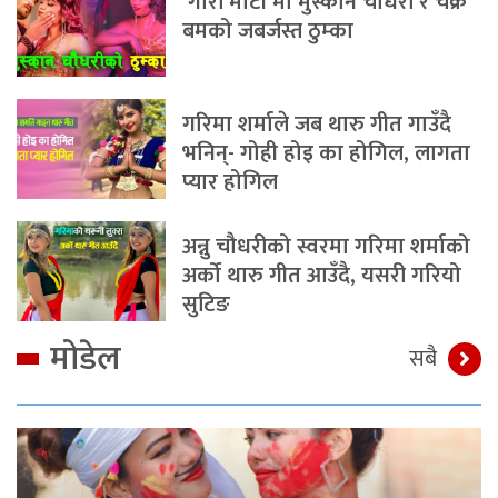
‘गोरी मोटी’मा मुस्कान चौधरी र चक्र
बमको जबर्जस्त ठुम्का
गरिमा शर्माले जब थारु गीत गाउँदै
भनिन्- गोही होइ का होगिल, लागता
प्यार होगिल
अन्नु चौधरीको स्वरमा गरिमा शर्माको
अर्को थारु गीत आउँदै, यसरी गरियो
सुटिङ
मोडेल
सबै