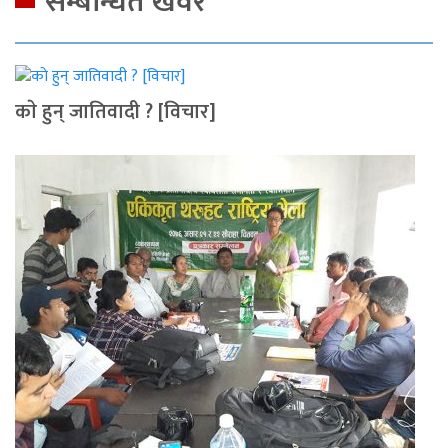
सम्बन्धित खवर
काे हुन् जातिवादी ? [विचार]