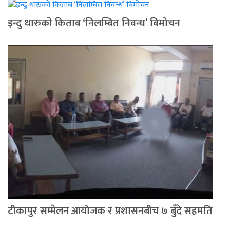
इन्दु थारुको किताब ‘निलम्बित निवन्ध’ बिमोचन
टीकापुर सम्मेलन आयोजक र प्रशासनबीच ७ बुँदे सहमति