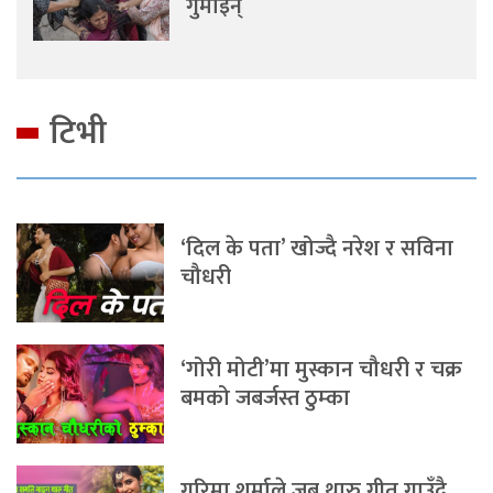
गुमाइन्
टिभी
‘दिल के पता’ खोज्दै नरेश र सविना
चौधरी
‘गोरी मोटी’मा मुस्कान चौधरी र चक्र
बमको जबर्जस्त ठुम्का
गरिमा शर्माले जब थारु गीत गाउँदै