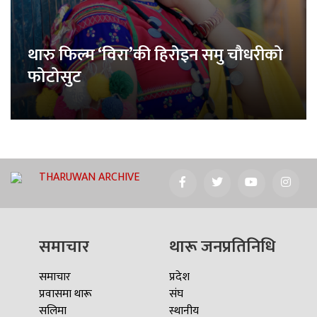
थारु फिल्म ‘विरा’की हिरोइन समु चौधरीको
फोटोसुट
THARUWAN ARCHIVE
समाचार
थारू जनप्रतिनिधि
समाचार
प्रदेश
प्रवासमा थारू
संघ
सलिमा
स्थानीय