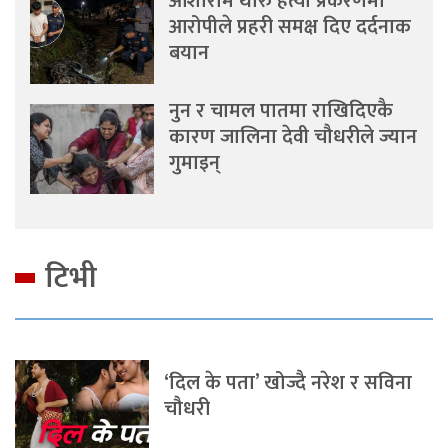
आशाराम थारु हत्या प्रकरणमा
आरोपीले प्रहरी समक्ष दिए दर्दनाक
बयान
नुन र चामल पातमा राखिदिएकै
कारण जालिना देवी चौधरीले ज्यान
गुमाइन्
टिभी
‘दिल के पता’ खोज्दै नरेश र सविना
चौधरी