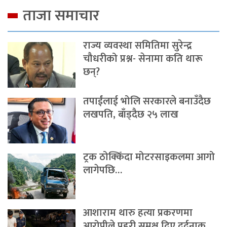
ताजा समाचार
राज्य व्यवस्था समितिमा सुरेन्द्र
चौधरीको प्रश्न- सेनामा कति थारू
छन्?
तपाईंलाई भोलि सरकारले बनाउँदैछ
लखपति, बाँड्दैछ २५ लाख
ट्रक ठोक्किँदा मोटरसाइकलमा आगो
लागेपछि…
आशाराम थारु हत्या प्रकरणमा
आरोपीले प्रहरी समक्ष दिए दर्दनाक