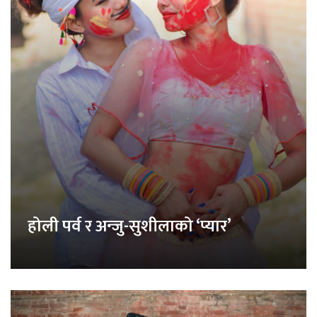
होली पर्व र अन्जु-सुशीलाको ‘प्यार’