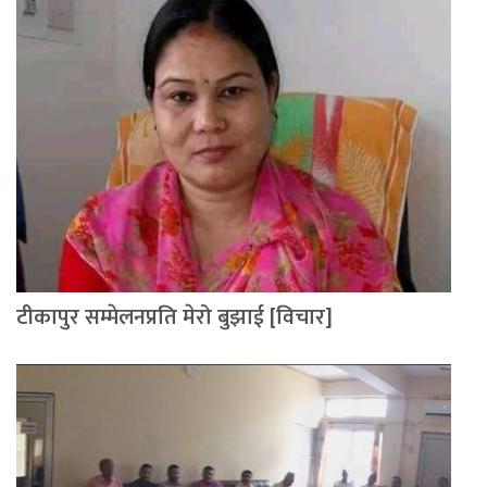
टीकापुर सम्मेलनप्रति मेरो बुझाई [विचार]