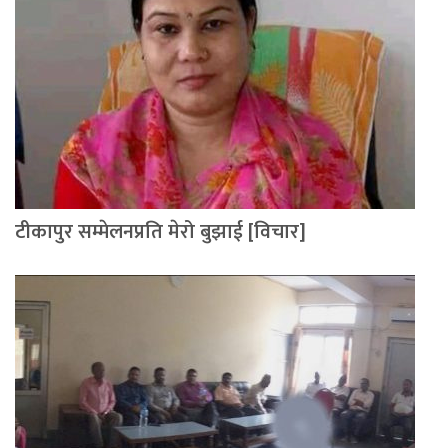
टीकापुर सम्मेलनप्रति मेरो बुझाई [विचार]