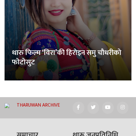
थारु फिल्म ‘विरा’की हिरोइन समु चौधरीको
फोटोसुट
THARUWAN ARCHIVE
समाचार
थारू जनप्रतिनिधि