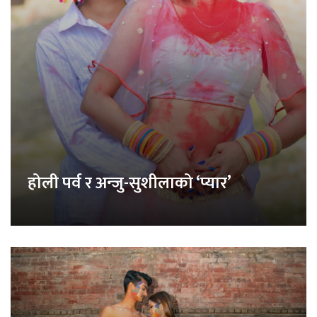
होली पर्व र अन्जु-सुशीलाको ‘प्यार’