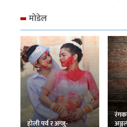
मोडेल
रंगक
होली पर्व र अन्जु-
अञ्ज