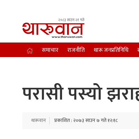
२०८३ साउन २१ गते
Leading Newsportal from Tharu Community Nepal.
समाचार
राजनीति
थारू जनप्रतिनिधि
परासी पस्यो झर
थारूवान
प्रकाशित : २०७३ साउन ७ गते १२:१८