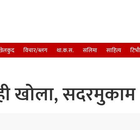
खेलकुद
विचार/ब्लग
था.क.स.
सलिमा
साहित्य
टिभी
ाही खोला, सदरमुकाम