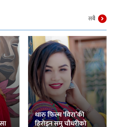
सबै
थारु फिल्म ‘विरा’की
िसा
हिरोइन समु चौधरीको