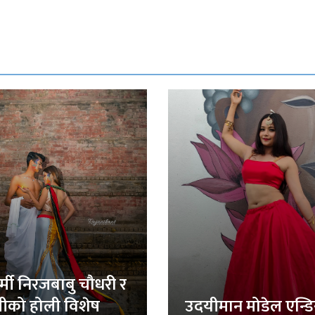
र्मी निरजबाबु चौधरी र
लीको होली विशेष
उदयीमान मोडेल एन्ड