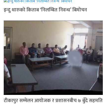
इन्दु थारुको किताब ‘निलम्बित निवन्ध’ बिमोचन
टीकापुर सम्मेलन आयोजक र प्रशासनबीच ७ बुँदे सहमति