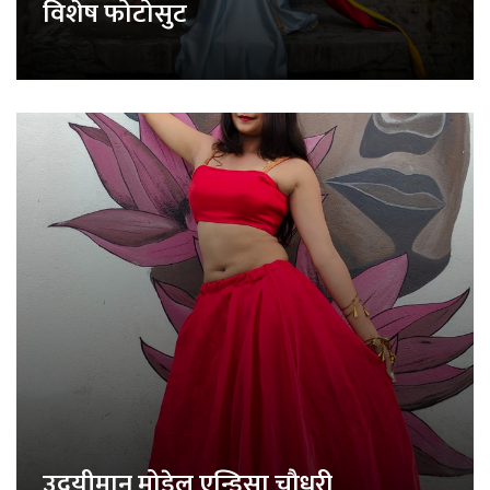
विशेष फोटोसुट
उदयीमान मोडेल एन्डिसा चौधरी