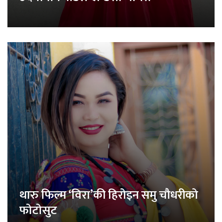
थारु फिल्म ‘विरा’की हिरोइन समु चौधरीको
फोटोसुट