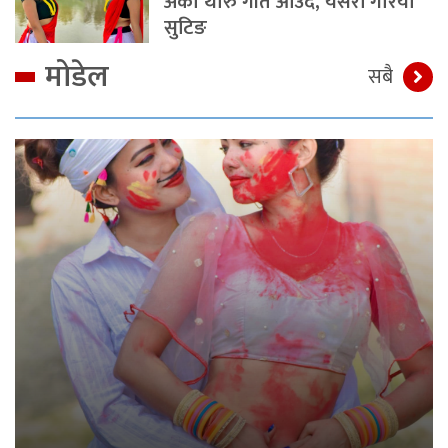
अर्को थारु गीत आउँदै, यसरी गरियो
सुटिङ
मोडेल
सबै