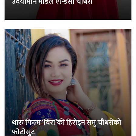
उदयीमान मोडेल एन्डिसा चौधरी
थारु फिल्म ‘विरा’की हिरोइन समु चौधरीको
फोटोसुट