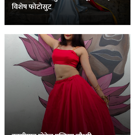
विशेष फोटोसुट