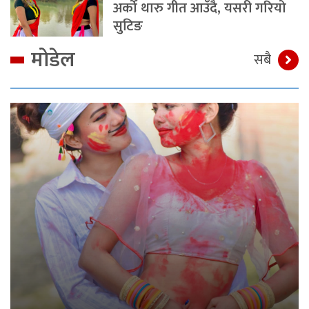
अर्को थारु गीत आउँदै, यसरी गरियो
सुटिङ
मोडेल
सबै