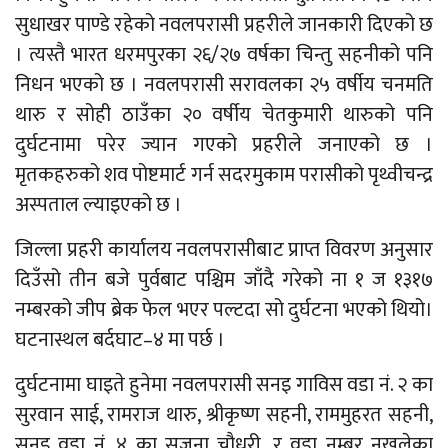
सुधाखर पाण्डे रहेको नवलपरासी प्रहरीले जानकारी दिएको छ
। त्यस्तै भारत धरमपुरका २६/२७ वर्षका चिन्तु सहनीको पनि
निधन भएको छ । नवलपरासी सरावलका २५ वर्षीय चनमति
थारु र सोही ठाउँका २० वर्षीय चेतकुमारी थारुको पनि
दुर्घटनामा परेर ज्यान गएको प्रहरीले जनाएको छ ।
मृतकहरुको शव पोष्टमार्ट गर्न सदरमुकाम परासीको पृथ्वीचन्द्र
अस्पताल ल्याइएको छ ।
जिल्ला प्रहरी कार्यालय नवलपरासीबाट प्राप्त विवरण अनुसार
दिउँसो तीन बजे पुर्वबाट पश्चिम जाँदै गरेको ना १ ज १३१७
नम्बरको जीप ब्रेक फेल भएर पल्टदा सो दुर्घटना भएको थियो।
घटनास्थल बर्दघाट–४ मा पर्छ ।
दुर्घटनामा घाइते हुनेमा नवलपरासी सनइ गाविस वडा नं. २ का
सुरवान साई, रामराज थारु, श्रीकृष्ण सहनी, राममुहरत सहनी,
सनइ वडा नं. ४ का सृजना चौधरी, र वडा नम्बर नखुलेका