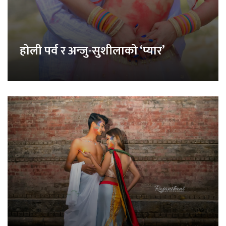
होली पर्व र अन्जु-सुशीलाको ‘प्यार’