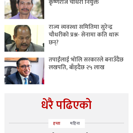
कृष्णराज चौधरी नियुक्त
राज्य व्यवस्था समितिमा सुरेन्द्र
चौधरीको प्रश्न- सेनामा कति थारू
छन्?
तपाईंलाई भोलि सरकारले बनाउँदैछ
लखपति, बाँड्दैछ २५ लाख
धेरै पढिएको
हप्ता
महिना