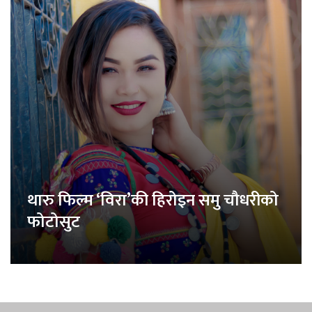
थारु फिल्म ‘विरा’की हिरोइन समु चौधरीको
फोटोसुट