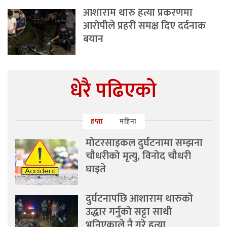
आशाराम थारु हत्या प्रकरणमा
आरोपीले प्रहरी समक्ष दिए दर्दनाक
बयान
धेरै पढिएको
हप्ता
महिना
मोटरसाइकल दुर्घटनामा सम्झना
चौधरीको मृत्यु, विनोद चौधरी
घाइते
दुर्घटनापछि आशाराम थारुको
उद्धार गर्नुको सट्टा साथी
भनिएकाले नै गरे हत्या