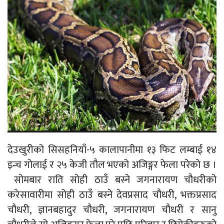
देउखुरीको सिसहनियाँ-५ कालापानीमा १३ फिट लम्बाई १४
इन्च गोलाई र २५ केजी तौल भएको अजिङ्गर फेला परेको छ ।
सोमबार राति सोही ठाउँ बस्ने जगनारायण चौधरीको
करेसावारीमा सोही ठाउँ बस्ने देवप्रसाद चौधरी, भक्तप्रसाद
चौधरी, ज्ञानबहादुर चौधरी, जगनारायण चौधरी र सानु