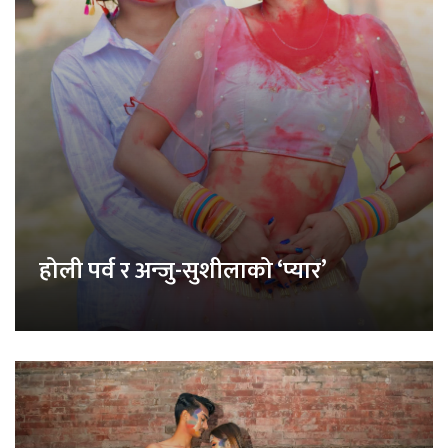
होली पर्व र अन्जु-सुशीलाको ‘प्यार’