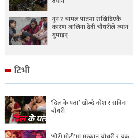
बयान
नुन र चामल पातमा राखिदिएकै
कारण जालिना देवी चौधरीले ज्यान
गुमाइन्
टिभी
‘दिल के पता’ खोज्दै नरेश र सविना
चौधरी
‘गोरी मोटी’मा मुस्कान चौधरी र चक्र