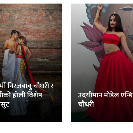
र्मी निरजबाबु चौधरी र
लीको होली विशेष
उदयीमान मोडेल एन्ड
सुट
चौधरी