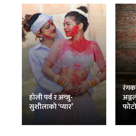
रंगक
होली पर्व र अन्जु-
अञ्ज
सुशीलाको ‘प्यार’
फोटो