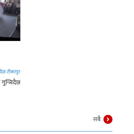
गुन्जिदैछ
सबै