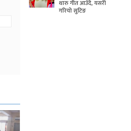
थारु गीत आउँदै, यसरी
गरियो सुटिङ