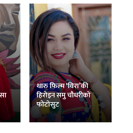
थारु फिल्म ‘विरा’की
िसा
हिरोइन समु चौधरीको
फोटोसुट