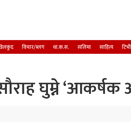
खेलकुद
विचार/ब्लग
था.क.स.
सलिमा
साहित्य
टिभी
ौराह घुम्ने ‘आकर्षक