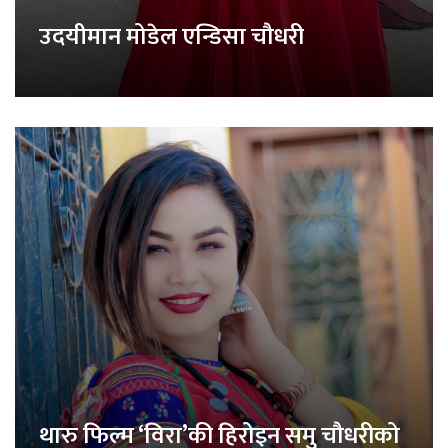
उदयीमान मोडेल एन्डिसा चौधरी
थारु फिल्म ‘विरा’की हिरोइन समु चौधरीको