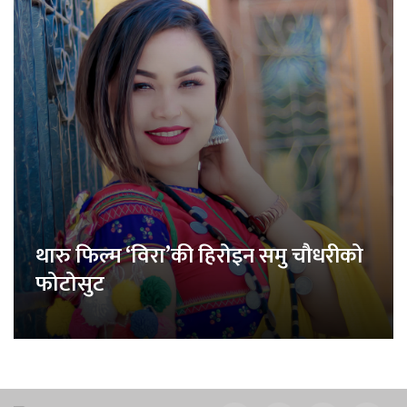
थारु फिल्म ‘विरा’की हिरोइन समु चौधरीको
फोटोसुट