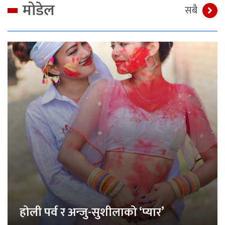
मोडेल
सबै
होली पर्व र अन्जु-सुशीलाको ‘प्यार’