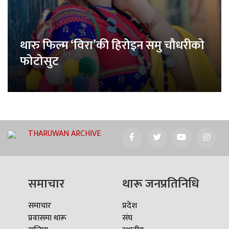
थारु फिल्म ‘विरा’की हिरोइन समु चौधरीको
फोटोसुट
THARUWAN ARCHIVE
समाचार
थारू जनप्रतिनिधि
समाचार
प्रदेश
प्रवासमा थारू
संघ