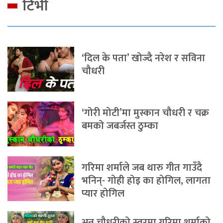
टिभी
‘दिल के पता’ खोज्दै नरेश र सविना
चौधरी
‘गोरी मोटी’मा मुस्कान चौधरी र चक्र
बमको जबर्जस्त ठुम्का
गरिमा शर्माले जब थारु गीत गाउँदै
भनिन्- गोही होइ का होगिल, लागता
प्यार होगिल
अन्नु चौधरीको स्वरमा गरिमा शर्माको