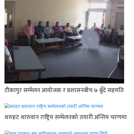
टीकापुर सम्मेलन आयोजक र प्रशासनबीच ७ बुँदे सहमति
थरुहट थारुवान राष्ट्रिय सम्मेलनको तयारी अन्तिम चरणमा