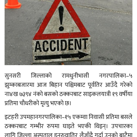
सुनसरी जिल्लाको रामधुनीभासी नगरपालिका–५
झुम्काबजारमा आज बिहान पश्चिमबाट पूर्वतिर आउँदै गरेको
ना४ख ७३९४ नंको बसको ठक्करबाट साइकलयात्री १९ वर्षीया
प्रतिमा चौधरीको मृत्यु भएको छ।
इटहरी उपमहानगरपालिका–१५ एकम्वा निवासी प्रतिमा बसले
ठक्करबाट गम्भीर रुपमा घाइते भएकी थिइन्। उपचारका
लागि जिल्ला अस्पताल इनरुवातिर लैजाँदै गर्दा उनको बाटैमा