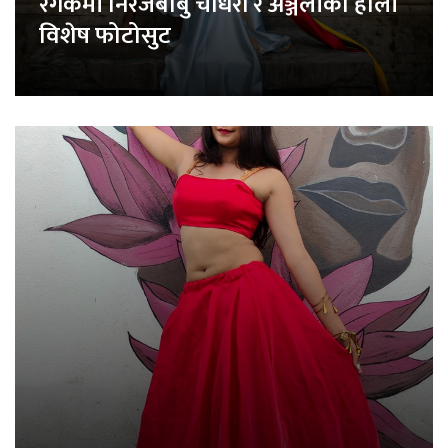
रंगकर्मी निरजबाबु चौधरी र अञ्जलीको होली
विशेष फोटोसुट