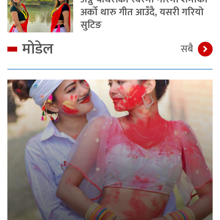
अर्को थारु गीत आउँदै, यसरी गरियो
सुटिङ
मोडेल
सबै