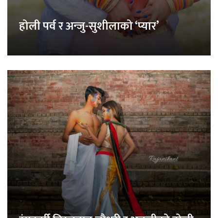
होली पर्व र अन्जु-सुशीलाको ‘प्यार’