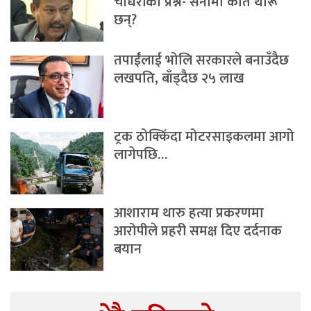
चौधरीको प्रश्न- सेनामा कति थारू
छन्?
तपाईंलाई भोलि सरकारले बनाउँदैछ
लखपति, बाँड्दैछ २५ लाख
ट्रक ठोक्किँदा मोटरसाइकलमा आगो
लागेपछि…
आशाराम थारु हत्या प्रकरणमा
आरोपीले प्रहरी समक्ष दिए दर्दनाक
बयान