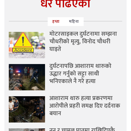
धेरै पढिएको
हप्ता
महिना
मोटरसाइकल दुर्घटनामा सम्झना
चौधरीको मृत्यु, विनोद चौधरी
घाइते
दुर्घटनापछि आशाराम थारुको
उद्धार गर्नुको सट्टा साथी
भनिएकाले नै गरे हत्या
आशाराम थारु हत्या प्रकरणमा
आरोपीले प्रहरी समक्ष दिए दर्दनाक
बयान
नुन र चामल पातमा राखिदिएकै