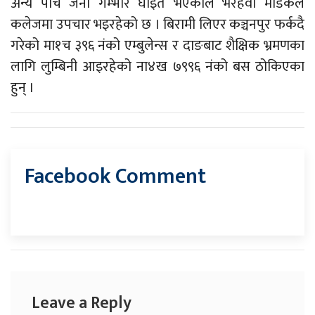
अन्य पाँच जना गम्भीर घाइते भएकाले भैरहवा मेडिकल
कलेजमा उपचार भइरहेको छ । बिरामी लिएर कञ्चनपुर फर्कदै
गरेको मा१च ३९६ नंको एम्बुलेन्स र दाङबाट शैक्षिक भ्रमणका
लागि लुम्बिनी आइरहेको ना४ख ७९९६ नंको बस ठोकिएका
हुन् ।
Facebook Comment
Leave a Reply