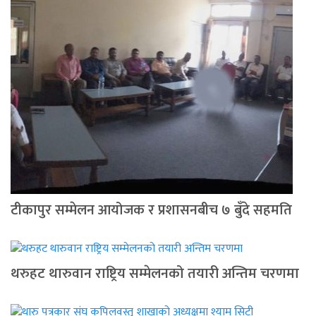
टीकापुर सम्मेलन आयोजक र प्रशासनबीच ७ बुँदे सहमति
थरुहट थारुवान राष्ट्रिय सम्मेलनको तयारी अन्तिम चरणमा