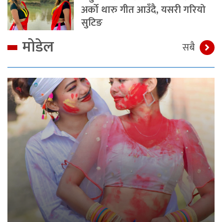
अर्को थारु गीत आउँदै, यसरी गरियो
सुटिङ
मोडेल
सबै