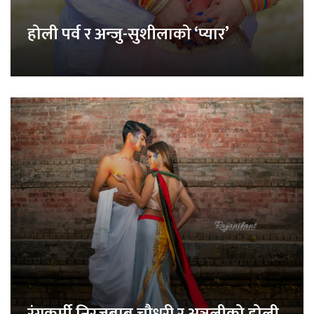
होली पर्व र अन्जु-सुशीलाको ‘प्यार’