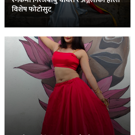
रंगकर्मी निरजबाबु चौधरी र अञ्जलीको होली
विशेष फोटोसुट