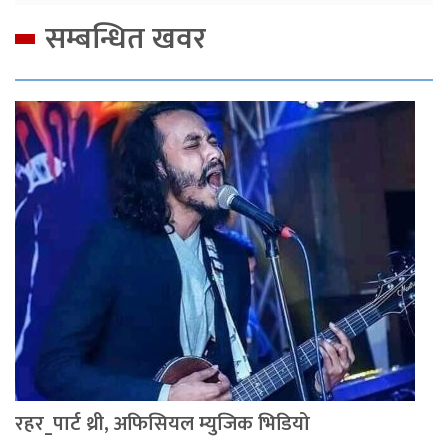
सम्बन्धित खवर
रहर_पार्ट थ्री, अफिसियल म्युजिक भिडियो