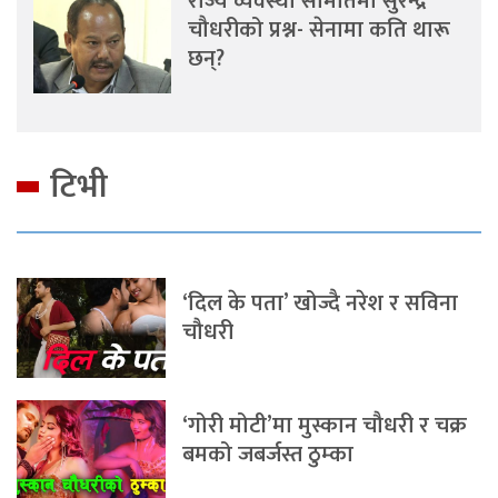
राज्य व्यवस्था समितिमा सुरेन्द्र
चौधरीको प्रश्न- सेनामा कति थारू
छन्?
टिभी
‘दिल के पता’ खोज्दै नरेश र सविना
चौधरी
‘गोरी मोटी’मा मुस्कान चौधरी र चक्र
बमको जबर्जस्त ठुम्का