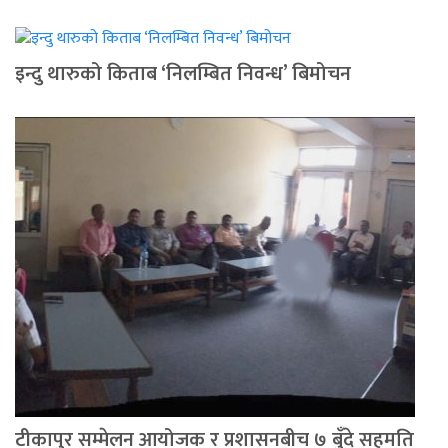
इन्दु थारुको किताब ‘निलम्बित निवन्ध’ बिमोचन
टीकापुर सम्मेलन आयोजक र प्रशासनबीच ७ बुँदे सहमति