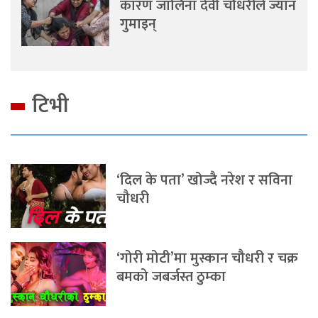
कारण जालिना देवी चौधरीले ज्यान
गुमाइन्
टिभी
‘दिल के पता’ खोज्दै नरेश र सविना
चौधरी
‘गोरी मोटी’मा मुस्कान चौधरी र चक्र
बमको जबर्जस्त ठुम्का