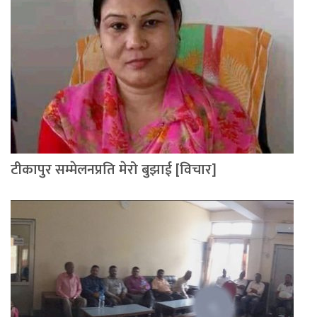
टीकापुर सम्मेलनप्रति मेरो बुझाई [विचार]