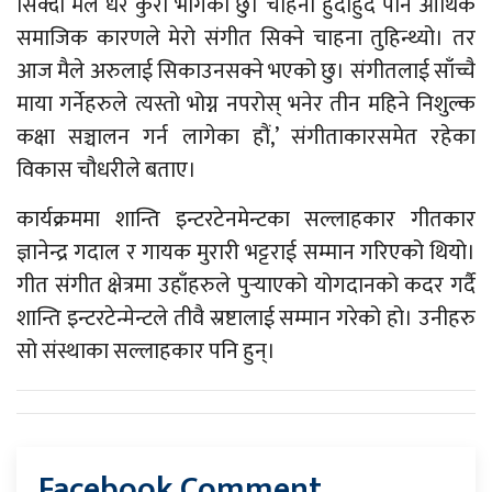
सिक्दा मैले धेरै कुरा भोगेको छु। चाहना हुँदाहुँदै पनि आर्थिक
समाजिक कारणले मेरो संगीत सिक्ने चाहना तुहिन्थ्यो। तर
आज मैले अरुलाई सिकाउनसक्ने भएको छु। संगीतलाई साँच्चै
माया गर्नेहरुले त्यस्तो भोग्न नपरोस् भनेर तीन महिने निशुल्क
कक्षा सञ्चालन गर्न लागेका हौं,’ संगीताकारसमेत रहेका
विकास चौधरीले बताए।
कार्यक्रममा शान्ति इन्टरटेनमेन्टका सल्लाहकार गीतकार
ज्ञानेन्द्र गदाल र गायक मुरारी भट्टराई सम्मान गरिएको थियो।
गीत संगीत क्षेत्रमा उहाँहरुले पुर्‍याएको योगदानको कदर गर्दै
शान्ति इन्टरटेन्मेन्टले तीवै स्रष्टालाई सम्मान गरेको हो। उनीहरु
सो संस्थाका सल्लाहकार पनि हुन्।
Facebook Comment