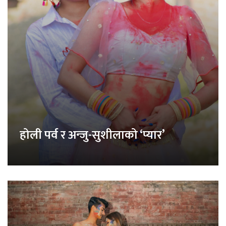
होली पर्व र अन्जु-सुशीलाको ‘प्यार’