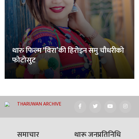
थारु फिल्म ‘विरा’की हिरोइन समु चौधरीको
फोटोसुट
THARUWAN ARCHIVE
समाचार
थारू जनप्रतिनिधि