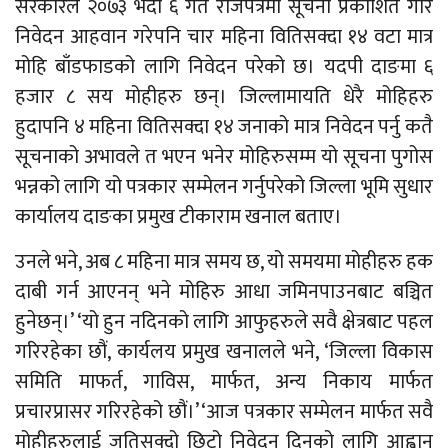
सरकारले २०७३ भदौ ६ गते राजपत्रमा सूचना प्रकाशित गरि
निवेदन आहवान गरेपनि चार महिना वितिसक्दा १४ वटा मात्र
मोहि बाँडफाडको लागि निवेदन परेको छ। यदपी दाङमा ६
हजार ८ सय मोहीहरु छन्। जिल्लामायति धेरै मोहिहरु
हुदापनि ४ महिना वितिसक्दा १४ जनाको मात्र निवेदन पर्नु कतै
सूचनाको अभावले त भएन भनेर मोहिरुसम्म यो सूचना पुगोस
भन्नको लागि यो पत्रकार सम्मेलन गर्नुपरेको जिल्ला भूमि सुधार
कार्यालय दाङका प्रमुख टीकाराम खनाल बताए।
उनले भने, अब ८ महिना मात्र समय छ, यो समयमा मोहीहरु हक
दाबी गर्न आएनन् भने मोहिरु आधा जमिनपाउनबाट बञ्चित
हुनेछन्।’ ‘यो हुन नदिनको लागि आफुहरुले सवै क्षेत्रबाट पहल
गरिरहेका छौं, कार्यलय प्रमुख खनालले भने, ‘जिल्ला विकास
समिति माफर्त, गाविस, मार्फत, अन्य निकाय मार्फत
प्रचारप्रासर गरिरहेको छौं।’ ‘आज पत्रकार सम्मेलन मार्फत सवै
मोहीहरुलाई जतिसक्दो छिटो निवेदन दिनको लागि आह्वान