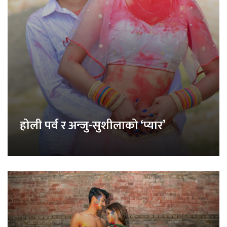
होली पर्व र अन्जु-सुशीलाको ‘प्यार’