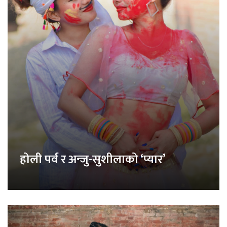
होली पर्व र अन्जु-सुशीलाको ‘प्यार’