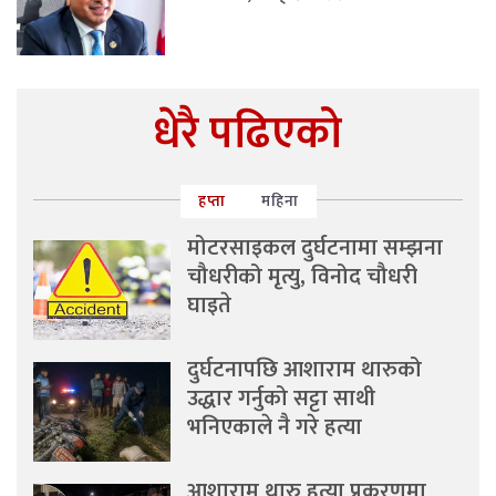
धेरै पढिएको
हप्ता
महिना
मोटरसाइकल दुर्घटनामा सम्झना
चौधरीको मृत्यु, विनोद चौधरी
घाइते
दुर्घटनापछि आशाराम थारुको
उद्धार गर्नुको सट्टा साथी
भनिएकाले नै गरे हत्या
आशाराम थारु हत्या प्रकरणमा