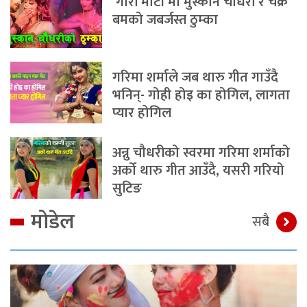
‘गोरी मोटी’मा मुस्कान चौधरी र चक्र
बमको जबर्जस्त ठुम्का
गरिमा शर्माले जब थारु गीत गाउँदै
भनिन्- गोही होइ का होगिल, लागता
प्यार होगिल
अन्नु चौधरीको स्वरमा गरिमा शर्माको
अर्को थारु गीत आउँदै, यसरी गरियो
सुटिङ
मोडेल
सबै