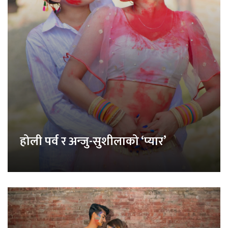
होली पर्व र अन्जु-सुशीलाको ‘प्यार’