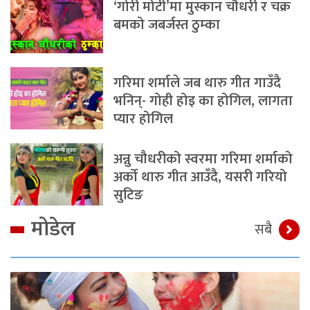
‘गोरी मोटी’मा मुस्कान चौधरी र चक्र
बमको जबर्जस्त ठुम्का
गरिमा शर्माले जब थारु गीत गाउँदै
भनिन्- गोही होइ का होगिल, लागता
प्यार होगिल
अन्नु चौधरीको स्वरमा गरिमा शर्माको
अर्को थारु गीत आउँदै, यसरी गरियो
सुटिङ
मोडेल
सबै