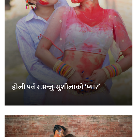
होली पर्व र अन्जु-सुशीलाको ‘प्यार’