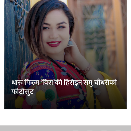
थारु फिल्म ‘विरा’की हिरोइन समु चौधरीको
फोटोसुट