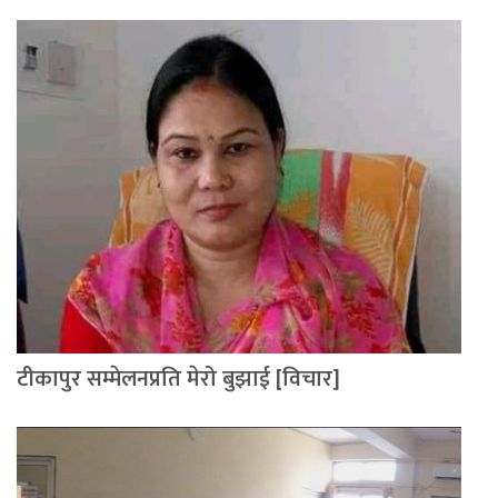
टीकापुर सम्मेलनप्रति मेरो बुझाई [विचार]