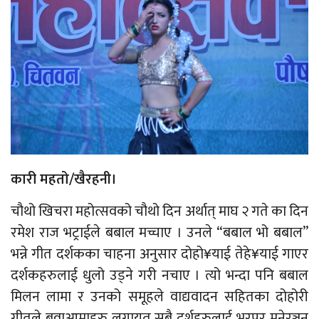
कारी महतो/खैरहनी।
चौथो खिचरा महोत्सवको चौथो दिन अर्थात् माघ २ गते का दिन
रमेश राज भट्राईले बबाल मच्चाए । उनले “बबाल भो बबाल”
भन्ने गीत दर्शकका चाहना अनुसार दोहो¥याई तेहे¥याई गाएर
दर्शकहरुलाई धुलो उड्ने गरी नचाए । त्यो भन्दा पनि बबाल
मिलन लामा र उनको समूहले वाद्यवादन सहितका दोहोरी
गीतले बुवाआमाहरु लगायत सबै दर्शहरुलाई भरपुर मनेरञ्जन