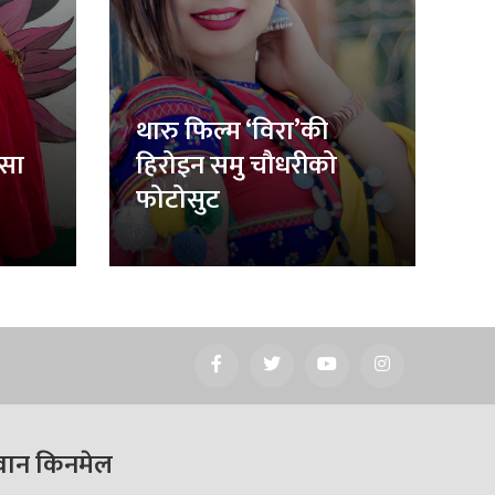
थारु फिल्म ‘विरा’की
िसा
हिरोइन समु चौधरीको
फोटोसुट
वान किनमेल