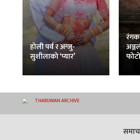
रंगक
होली पर्व र अन्जु-
अञ्ज
सुशीलाको ‘प्यार’
फोटो
THARUWAN ARCHIVE
समाच