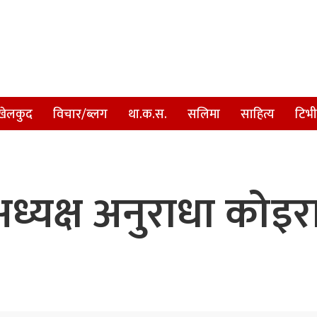
खेलकुद
विचार/ब्लग
था.क.स.
सलिमा
साहित्य
टिभी
ध्यक्ष अनुराधा को