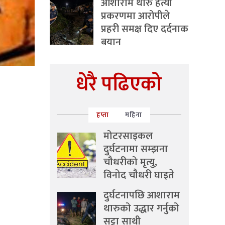
आशाराम थारु हत्या
प्रकरणमा आरोपीले
प्रहरी समक्ष दिए दर्दनाक
बयान
धेरै पढिएको
हप्ता
महिना
मोटरसाइकल
दुर्घटनामा सम्झना
चौधरीको मृत्यु,
विनोद चौधरी घाइते
दुर्घटनापछि आशाराम
थारुको उद्धार गर्नुको
सट्टा साथी