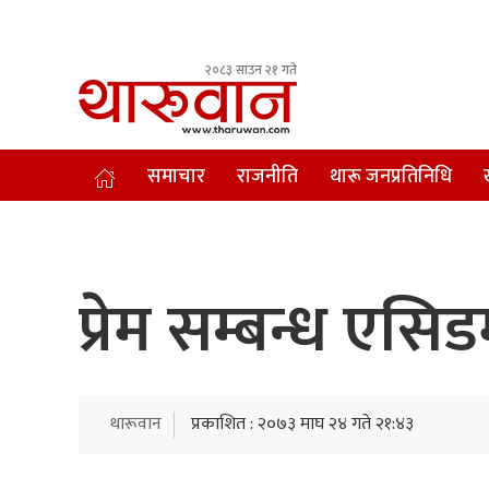
२०८३ साउन २१ गते
Leading Newsportal from Tharu Community Nepal.
समाचार
राजनीति
थारू जनप्रतिनिधि
प्रेम सम्बन्ध ए
थारूवान
प्रकाशित : २०७३ माघ २४ गते २१:४३