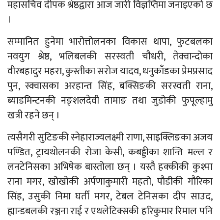
महासचिव दीपक श्रेष्ठद्वारा आज जारी विज्ञप्तिमा जनाइएको छ
।
सम्मानित हुनेमा भारोत्तोलनका विकास थापा, फुटबलका
नवयुग श्रेष्ठ, भलिबलकी सरस्वती चौधरी, तेक्वान्दोका
वीरबहादुर महरा, कुस्तीका सरोज यादव, धनुकाँडका प्रेमप्रसाद
पुन, स्क्वासका अरहान्त सिंह, बक्सिङकी सरस्वती राना,
ब्याडमिन्टनकी नङ्शलदेवी तामाङ तथा जुडोकी फुपूल्हामु
खत्री रहने छन् ।
त्यसैगरी सुटिङकी स्नेहाराज्यलक्ष्मी राणा, साइक्लिङका अजय
पण्डित, ट्रायथोलनकी रोजा केसी, कबड्डीका शान्ति मल्ल र
लनटेनिसका अभिषेक बास्तोला छन् । यस्तै हक्कीकी कुश्मा
राना मगर, खोखोकी अर्पणाकुमारी महतो, पौडीकी गौरिका
सिंह, उसुकी निमा घर्ती मगर, टेबल टेनिसका दीप साउद,
ह्यान्डबलकी रञ्जना राई र एथलेटिक्सकी हरिकुमार रिमाल पनि