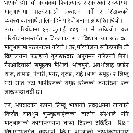
भएको हो । यो कार्यक्रम फिनल्यान्ड सरकारको सहयोगमा
मातृभाषामा पाठ्यसामग्री प्रकाशन गर्ने र शिक्षकको
व्यवस्थाका साथै तालिम दिने परियोजनामा आधारित थियो ।
उक्त परियोजना १५ जुलाई ००९ मा नै सकियो । यस
परियोजनाअन्तर्गत ६ जिल्लाका सात विद्यालयका आठ वटा
मातृभाषामा पठनपाठन गरियो । तर, परियोजना सकिएपछि ती
विद्यालयमा पढाइको गुणस्तरबारे अनुगमन गरिएको छैन ।
गैरआदिवासी समूहका मैथिली, भोजपुरी, अवधीलाई छाडेर
थारू, तामाङ, नेवारी, मगर, गुरुङ, राई (भाषा समूह) र लिम्बू
गरी सात वटा भाषीहरूको समूह हरेकको जनसंख्या एक
लाखभन्दा बढी छ ।
तर, अपवादका रूपमा लिम्बू भाषाको प्रवद्र्धनमा लागेको
किराँत याक्थुम चुम्लुङबाहेकका जातीय संस्थाले पनि
मातृभाषाको कार्यान्वयनमा चासो दिएको देखिँदैन । शिक्षा
विभागअन्तर्गत बहुभाषी शिक्षा शाखाको तथ्यांकअनुसार