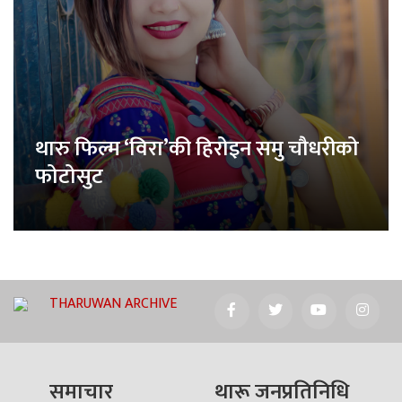
थारु फिल्म ‘विरा’की हिरोइन समु चौधरीको
फोटोसुट
THARUWAN ARCHIVE
समाचार
थारू जनप्रतिनिधि