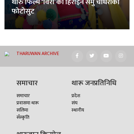
थारु फिल्म ‘विरा’की हिरोइन समु चौधरीको
फोटोसुट
THARUWAN ARCHIVE
समाचार
थारू जनप्रतिनिधि
समाचार
प्रदेश
प्रवासमा थारू
संघ
सलिमा
स्थानीय
सँस्कृति