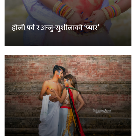
होली पर्व र अन्जु-सुशीलाको ‘प्यार’