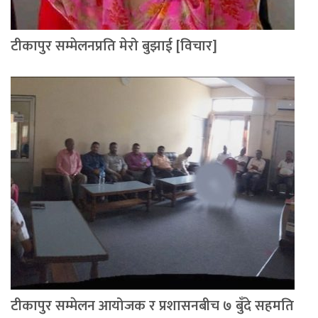
टीकापुर सम्मेलनप्रति मेरो बुझाई [विचार]
टीकापुर सम्मेलन आयोजक र प्रशासनबीच ७ बुँदे सहमति