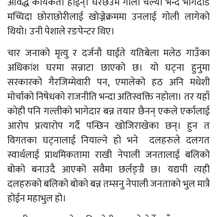
आवद्ध कार्यकर्ता होईन्। घरछेउमै गोली चल्यो भन्दै भागदौड
मच्चिदा छोराछोरीलाई खोज्नेक्रममा उनलाई गोली लागेको
थियो। उनी पेशाले रङपेन्टर थिए।
चार जनाको मृत्यु र दर्जनौ घाईते यतिबेला मलेठ गाउँका
अधिकांश घरमा सन्नाटा छाएको छ। यो घट्ना हुनुमा
सरकारको गैरजिम्मेवारी पन, एमालेको हठ अनि मधेशी
मोर्चाको निषेधको राजनीति भन्दा अतिस्वक्ति नहोला। तर यहाँ
कोही पनि गल्तीको भागेदार बन्न तयार छैनन् एकले एर्कालाई
आरोप प्रत्यारोप गर्दै पन्छिन खोजिराखेका छन्। हुन त
विगतका घट्नालाई नियाल्ने हो भने दलहरुले दलगत
स्वार्थलाई प्राथमिकतामा राखी नेपाली जनतालाई बलिको
बोको बनाउदै आएको सवैमा छर्लङ्ग्रै छ। यद्यपी त्यही
दलहरुको बलिको बोको बन्न तम्सनु नेपाली जनताको भुल मात्रै
होईन महाभुल हो।