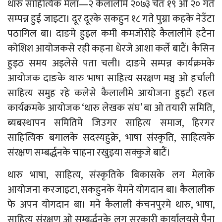
थारु साहित्यिक मेला—२ कैलालीमे २०७३ चैत १९ ओ २० गते
सम्पन्न हुई जाइटा। दूर दूरके सकहुन १८ गते पुग्ना कहके नेउँटा
पठागिल बा। दाङमे हुइल कमी कमजोरीहे कैलालीमे हटैना
कोशिश आयोजकसे रही कहना धेरजे आशा कर्ले बाटैं। कैसिन
हुइठ समय अइलेसे पता चली। दाङमे सम्पन्न कार्यक्रमके
आयोजक दाङके थारु भाषा साहित्य सरक्षण मञ्च ओ हर्चाली
साहित्य समुह रहे कलेसे कैलालीमे आयोजना हुइटी रहल
कार्यक्रमके आयोजक ‘थारु लेखक संघ’ बा ओ तयारी समिति,
ब्यबस्थापन समितिमे जिउगर साहित्य समाज, हिरगर
साहित्यिक बगालके सदस्यहुक्रे, भाषा संस्कृति, साहित्यके
संरक्षण सम्बर्द्धनके चाहना रखुइया सक्कुजे बाटैं।
थारु भाषा, साहित्य, संस्कृतिके बिकासके लग मेलाके
आयोजना करजाइटा, सकहुनके येमने योगदान बा। कैलालीक
फे अपन योगदान बा। मने कैलाली कंचनपुरमे थारु, भाषा,
साहित्य संरक्षण ओ सम्बर्द्धनके लग सरकारी कार्यालयसे पैना