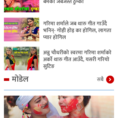
बमको जबर्जस्त ठुम्का
गरिमा शर्माले जब थारु गीत गाउँदै
भनिन्- गोही होइ का होगिल, लागता
प्यार होगिल
अन्नु चौधरीको स्वरमा गरिमा शर्माको
अर्को थारु गीत आउँदै, यसरी गरियो
सुटिङ
मोडेल
सबै