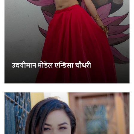
उदयीमान मोडेल एन्डिसा चौधरी