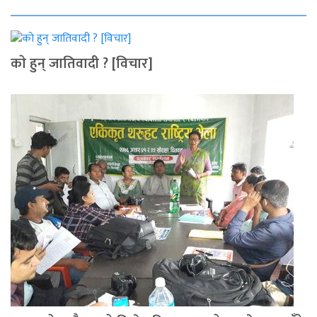
काे हुन् जातिवादी ? [विचार]