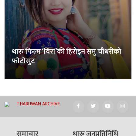
थारु फिल्म ‘विरा’की हिरोइन समु चौधरीको
फोटोसुट
THARUWAN ARCHIVE
समाचार
थारू जनप्रतिनिधि