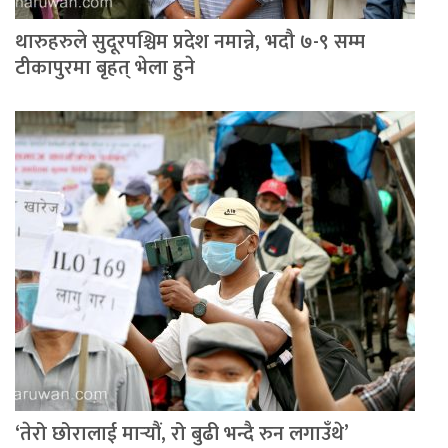
थारुहरुले सुदूरपश्चिम प्रदेश नमान्ने, भदौ ७-९ सम्म
टीकापुरमा बृहत् भेला हुने
‘तेरो छोरालाई मार्‍यौं, रो बुढी भन्दै रुन लगाउँथे’