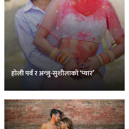
होली पर्व र अन्जु-सुशीलाको ‘प्यार’