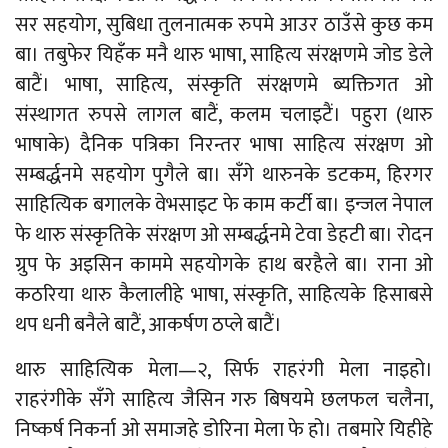
सर सहयोग, सुबिधा तुलनात्मक रुपमे आउर ठाउँसे कुछ कम
बा। तबुफेर यिहँक मनै थारु भाषा, साहित्य संरक्षणमे जोड डेले
बाटैं। भाषा, साहित्य, संस्कृति संरक्षणमे ब्यक्तिगत ओ
संस्थागत रुपसे लागल बाटैं, कलम चलाइटैं। पहुरा (थारु
भाषाके) दैनिक पत्रिका निरन्तर भाषा साहित्य संरक्षण ओ
सम्बर्द्धनमे सहयोग पुगैले बा। सँगे थारुनके डटकम, हिरगर
साहित्यिक बगालके वेभसाइट फे काम कर्टी बा। इन्जल नेपाल
फे थारु संस्कृतिके संरक्षण ओ सम्बर्द्धनमे टेवा डेहटी बा। रोदन
ग्रुप फे अइसिन काममे सहयोगके हाथ बरहैले बा। राना ओ
कठरिया थारु कैलालीहे भाषा, संस्कृति, साहित्यके हिसाबसे
थप धनी बनैले बाटैं, आकर्षण ठप्ले बाटैं।
थारु साहित्यिक मेला—२, सिर्फ राहरंगी मेला नाइहो।
राहरंगीके सँगे साहित्य जैसिन गरु बिषयमे छलफल चलैना,
निष्कर्ष निकर्ना ओ समाजहे डोरिना मेला फे हो। तबमारे यिहीहे