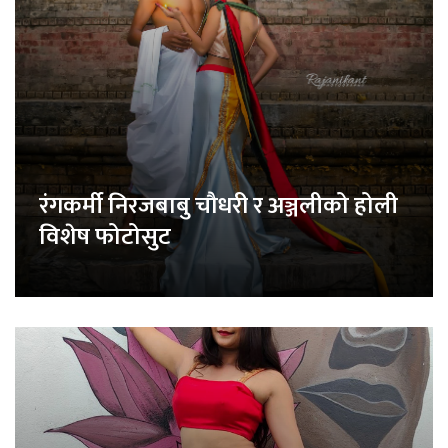
रंगकर्मी निरजबाबु चौधरी र अञ्जलीको होली
विशेष फोटोसुट