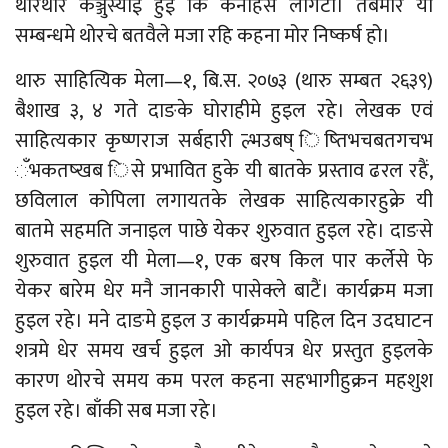
थोरथोर कञ्जुस्याई हुई कि कनाहस लागटा। तबमारे यी
सम्बन्धमे थोरचे बतवैले मजा रहि कहना मोर निष्कर्ष हो।
थारु साहित्यिक मेला—१, बि.स. २०७३ (थारु सम्बत २६३९)
बैशाख ३, ४ गते दाङके घोराहीमे हुइल रहे। लेखक एवं
साहित्यकार कृष्णराज सर्बहारी ल्भउबष् िष्तिभचबतगचभ
ँभकतष्खब िसे प्रभावित हुके यी बातके प्रस्ताव ढरल रहैं,
छविलाल कोपिला लगायतके लेखक साहित्यकारहुक्रे यी
बातमे सहमति जनाइल पाछे येकर शुरुवात हुइल रहे। दाङसे
शुरुवात हुइल यी मेला—१, एक बरष किल पार कर्लेसे फे
येकर बारेम धेर मनै जानकारी पासेक्ले बाटैं। कार्यक्रम मजा
हुइल रहे। मने दाङमे हुइल उ कार्यक्रममे पहिल दिन उदघाटन
शत्रमे धेर समय खर्च हुइल ओ कार्यपत्र धेर प्रस्तुत हुइलके
कारण थोरचे समय कम परल कहना सहभागीहुक्रन महशुश
हुइल रहे। बाँकी सब मजा रहे।