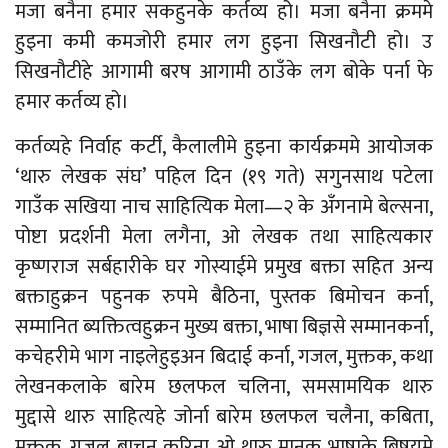
मजा बनैना हमार सकहुनके कर्तव्य हो। मजा बनैना क्रममे
हुइना कमी कमजोरी हमार लग हुइना सिखनौटी हो। उ
सिखनौटीहे आगामी बरष आगामी ठाउँके लग बोके पर्ना फे
हमार कर्तव्य हो।
कर्तव्यहे निर्वाह कर्टी, कैलालीमे हुइना कार्यक्रममे आयोजक
‘थारु लेखक संघ’ पहिल दिन (१९ गते) सगुनसाथ पटेला
गाउँक सखिया नाच साहित्यिक मेला—२ के अँगनामे बेल्सना,
पोष्टा प्रदर्शनी मेला लगैना, ओ लेखक तथा साहित्यकार
कृष्णराज सर्बहारीके घर गोस्याईमे प्रमुख बक्ता सहित अन्य
बक्ताहुक्रन पहुनक रुपमे बैठिना, पुस्तक बिमोचन कर्ना,
सम्मानित ब्यक्तित्वहुक्रन मुख्य बक्ता, भाषा बिज्ञसे सम्मानकर्ना,
कचेहरीमे भाग नाइलेहुइअन बिदाई कर्ना, गजल, मुक्तक, कथा
लेखनकलाके बारेम छलफल चलिना, समसामयिक थारु
मुद्दासे थारु साहित्यहे जोर्ना बारेम छलफल चलैना, कबिता,
मुक्तक, गजल बाचन करिना ओ थारु मानक भाषाके बिषयमे