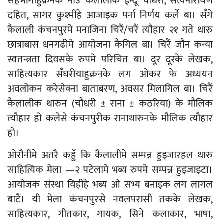
सहभागीहुक्रनके नाउँ कैलालीक ईन्दू चौधरी, सत्यनारायण
दहित, सागर कुश्मीहे आजाइक पर्ना निर्णय कर्ले बा। सँगे
कैलाली कंचनपुरमे मनाजिना चिरैं/चरैं त्यौहार २१ गते थारु
छात्राबास धनगढीमे आयोजना कैगिल बा। चिरैं जौन कन्या
स्वतन्त्रता दिवसके रुपमे परिचित बा। दूर दूरके लेखक,
साहित्यकार सँघरीयाहुक्रनके लग ओकर फे अध्ययन
अवलोकन करेसेक्ना बाताबरण, अवसर मिलागिल बा। चिरैं
कैलालीक थारुन (चौधरी ± राना ± कठरिया) के मौलिक
त्यौहार हो कलेसे कंचनपुरीक रानाथारुनके मौलिक त्यौहार
हो।
ओरौनीमे अतरै कहुँ कि कैलालीमे सम्पन्न हुइजारहल थारु
साहित्यिक मेला —२ पटेलामे भब्य रुपमे सम्पन्न हुइजाइटा।
आयोजक संस्था यिहीहे भब्य ओ सभ्य बनाइक लग लागल
बाटैं। यी मेला कंचनपुरसे नवलपरासी तकके लेखक,
साहित्यकार, गीतकार, गायक, सिने कलाकार, भाषा,