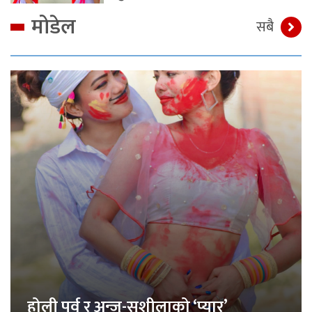
मोडेल
सबै
होली पर्व र अन्जु-सुशीलाको ‘प्यार’