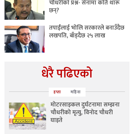
चौधरीको प्रश्न- सेनामा कति थारू
छन्?
तपाईंलाई भोलि सरकारले बनाउँदैछ
लखपति, बाँड्दैछ २५ लाख
धेरै पढिएको
हप्ता
महिना
मोटरसाइकल दुर्घटनामा सम्झना
चौधरीको मृत्यु, विनोद चौधरी
घाइते