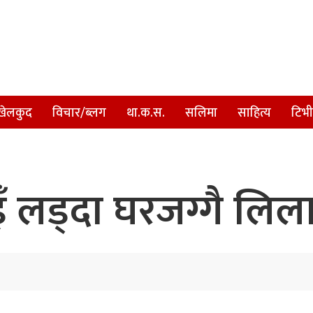
खेलकुद
विचार/ब्लग
था.क.स.
सलिमा
साहित्य
टिभी
लड्दा घरजग्गै लिला