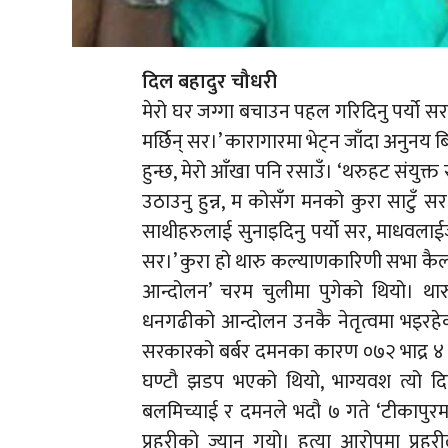
दिल बहादुर चौधरी
मेरो घर जग्गा बचाउन पहल गरिदिनु पर्यो सर,
मर्छिन् सर।’ कारागारमा भेट्न जाँदा अनुन
हुन्छ, मेरो आँखा पनि रसाउँ। ‘थरुहट संयुक्
उठाउनु हुन्न, म कोसँग मनको कुरा साटुँ सर
साथीहरुलाई सुनाइदिनु पर्यो सर, माधवलाईज
सर।’ कुरा हो थारु कल्याणकारिणी सभा कै
आन्दोलन’ चरम चुलीमा पुगेको थियो। 
धनगढीको आन्दोलन उनकै नेतृत्वमा भइरहेको 
सरकारको बर्बर दमनका कारण ०७२ भाद्र ४ गते
घण्टौ झडप भएको थियो, भाग्यवश त्यो दिन म
बलमिच्याई र दमनले भदौ ७ गते ‘टीकापुरमा अ
प्रहरीको ज्यान गयो। हत्या आरोपमा प्र