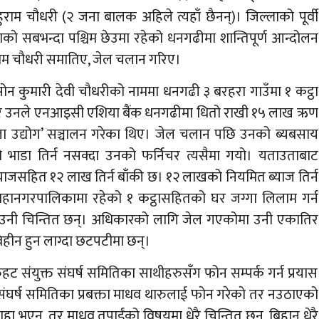
ुराम चौधरी (२ जना बालक अहिले त्यहाँ छैनन्)। जिल्लाको पूर्वी
ाको सबभन्दा पश्चिम छेउमा रहेको धनगढीमा शान्तिपूर्ण आन्दोलन
म चौधरी समातिए, जेल चलान गरिए।
ोन कुमारी देवी चौधरीको नाममा धनगढी ३ बरहरा गाउँमा १ कट्ठा
 घर उनले एनआइसी एशिया बैंक धनगढीमा धितो राखी १५ लाख ऋण
कला उद्योग’ सञ्चालन गरेका थिए। जेल चलान पछि उनको ब्यबसाय
 भाडा तिर्न नसक्दा उनको फर्निचर त्यसैमा गयो। यताउताबाट
सहित १२ लाख तिर्न बाँकी छ। १२ लाखको नियमित ब्याज तिर्न
ानगरपालिकामा रहेको १ कट्ठासहितको घर जग्गा लिलाम गर्न
 उनी चिन्तित छन्। अधिकारको लागि जेल गएकोमा उनी एकातिर
विहीन हुन लाग्दा छटपटीमा छन्।
संयुक्त संघर्ष समितिका साथीहरुसँग फोन सम्पर्क गर्न प्रयास
्त संघर्ष समितिका प्रबक्ता माधव थारुलाई फोन गरेको तर नउठाएको
हा भएन, तर माधव तपाईंको विषयमा धेरै चिन्तित छन्, बिहान धेरै