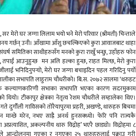
 सर मेरो घर जग्गा लिलाम भयो भने मेरो परिवार (श्रीमती) चिन्ताले
य बिनय गर्छन् उनी। आँखामा आँशु छचल्किएको कुरा आवाजबाट थाहा
त संघर्ष समितिका साथीहरुसँग मनको कुरा राखुँ भन्छु, उहाँहरु फोन
, तपाईं आउनुहुन्छ मन अलि हल्का हुन्छ, राहत मिल्छ, मेरो कुरा
ीलाई भनिदिनुपर्‍यो, मेरो घर जग्गा बचाइदिन पहल गरिदिनु पर्यो
लालीका सभापति लाहुराम चौधरीको। बि.स. २०७२ सालमा ‘थरुहट
थारु कल्याणकारिणी सभाका सभापति भएका कारण सदरमुकाम
थियो। टीकापुर क्षेत्रका नेतृत्व रेशम चौधरीले सम्हालेका थिए।
 दुर्गौली गाविसको तोरैयापुरमा प्रहरी, अखण्डे, थारुहरु बिचमा
ान्छे मरेन, नभए साह्रै अनर्थ हुनसक्थ्यो। फेरि पनि राज्यकै
प्रत्याशित, अकल्पनीय थारु विद्रोह’ भएरै छाड्यो। विद्रोहमा ८
हरीले आन्दोलनमा गएका र नगएका २५ थारुहरुलाई पक्राउ गरी