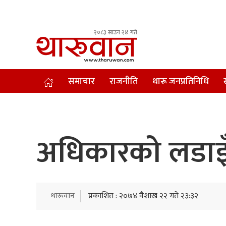
२०८३ साउन २४ गते
Leading Newsportal from Tharu Community Nepal.
समाचार
राजनीति
थारू जनप्रतिनिधि
अधिकारको लडाइँ 
थारूवान
प्रकाशित : २०७४ वैशाख २२ गते २३:३२