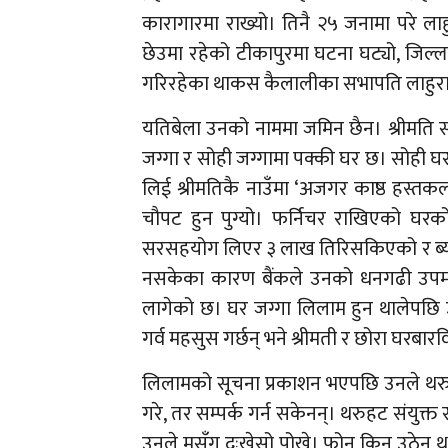
कारागारमा राख्यो। तिनै २५ जनामा परे लाह
छेउमा रहेको टीकापुरमा घटना घट्यो, जिल्ल
गरिरहेका थाकस कैलालीका सभापति लाहुरा
यतिबेला उनको नाममा जमिन छैन। श्रीमति स
जग्गा र सोही जग्गामा पक्की घर छ। सोही
लिई श्रीमतिकै नाउँमा ‘अजगर काष्ठ हस्त
चौपट हुन पुग्यो। फर्निचर राखिएको घरको
सरसहयोग लिएर ३ लाख तिरिसकिएको र ब्याज
नसकेका कारण बैंकले उनको धनगढी उपमह
लागेको छ। घर जग्गा लिलाम हुन थालेपछि
गर्व महसुस गर्छन् भने श्रीमती र छोरा घरबार
लिलामको सूचना प्रकाशन भएपछि उनले थरुहट 
गरे, तर सम्पर्क गर्न सकेनन्। थरुहट संयुक
उनले मसँग दुःखेसो पोखे। फोन किन उठेन था