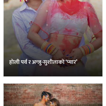
होली पर्व र अन्जु-सुशीलाको ‘प्यार’