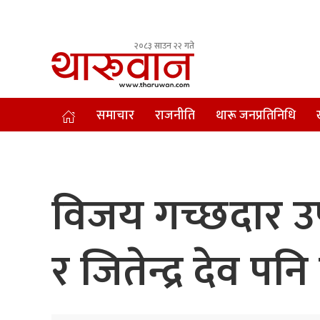
२०८३ साउन २२ गते
Leading Newsportal from Tharu Community Nepal.
समाचार
राजनीति
थारू जनप्रतिनिधि
विजय गच्छदार उ
र जितेन्द्र देव पनि 