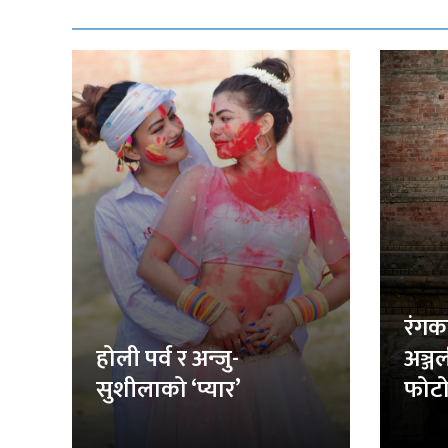
रंगक
होली पर्व र अन्जु-
अञ्ज
सुशीलाको ‘प्यार’
फोटो