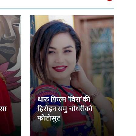
थारु फिल्म ‘विरा’की
िसा
हिरोइन समु चौधरीको
फोटोसुट