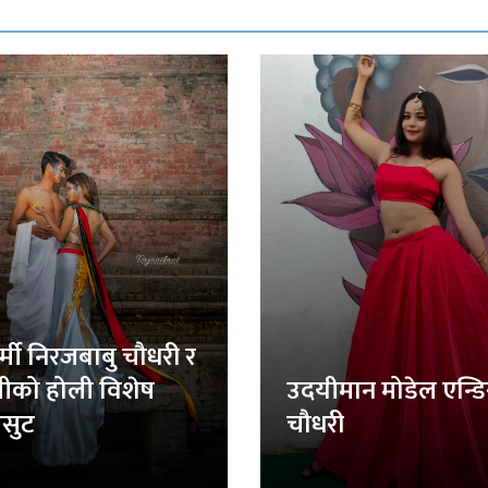
र्मी निरजबाबु चौधरी र
लीको होली विशेष
उदयीमान मोडेल एन्ड
सुट
चौधरी