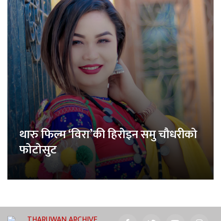
थारु फिल्म ‘विरा’की हिरोइन समु चौधरीको
फोटोसुट
THARUWAN ARCHIVE