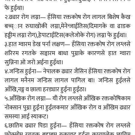
फे हुईथा।
२.ढ्यार रोग लग्ना— हँसिया रक्तकोष रोग लागल बिशेष कैख
बच्च्ान रुघाखोकी लग्ना,मेनेन्जाईतिस(दिमागके वा ढाडक
हड्डीम लग्ना रोग),हेपाटाईटिस(कलेजोके रोग) लग्ना फे हुईथा।
३.हात ग्वारम डेख पर्ना लक्षण— हँसिया रक्तकोष रोग लग्लसे
शरिरम रगतके सञ्चारम बाधा पुग्नाके कारणसे हात ग्वारा
सुन्निना ओ जरो अईना हुईथा।
४.जन्डिस हुईना— नेपालक ढ्यार जैसिन हँसिया रक्तकोष रोग
लागल मनैनम जन्डिस लागल पागिल बा। जन्डिस हुईलसे
आँखि,नङ्ग व छाला हरड्यार हुईना हुईठा।
५.आँखिक रोग लग्ना— यी रोग लग्लसे आँखिक रक्तकोषिकाम
नोक्सान पुग्ना हुईना हुईलकमार आँखिक रोग व आँखिम ढ्यार
समस्या आई स्याकट।
६.छातिम ढ्यार पिडा हुईना— हँसिया रक्तकोष रोग लग्लसे
फोक्सोम रगतक बहाबम रुकावट हुईना कारणलेक छातिम