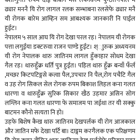
ढ्यार मननै यि रोग लागल रलक सम्भाबना रलसेफे ढ्यार मनै
यी रोगक बारेम आम्हिन सम आबश्यक जानकारी नि पाईल
हुईट।
नेपालम ५ साल आघ यि रोग देखा परल रह। नेपालम यी रोगक
पत्ता लगुईया डक्टरुवा राजन पाण्डे हुईट। श्ाुरुक अध्ययनम
यी रोग नेपालक थारु जातिनम लागल हुँकाहार सोधम देखा
गैल रह। थारुहुँक्र धर्ति पुत्र हुईत। पहिल थारु हुँक्र बन्वाँ फँर्ल
,मच्छर किटपटिङ्गसे कत्वा पैल,उपचार नि पैल,रोग पचैटि गैल
व उह रोग सिकल सेल रोगक रुपम बिकाश लिहल कना गलत
धारणा व थारुहुँक्र सुरिक सिकार खैठ उहमार असिन सोग
लग्लिन कना गलत धारणा फे समाजम पा जईथा तर यी सक्कु
बाटमन कौनो सत्यता नि हो।
उहफे बिशेष कैख थारु जातिनम देखपर्लक यी रोग आजकाल
और जातिन मफे देखा पर्टि बा। दाङ्गम करगैलक एक परिक्षणम