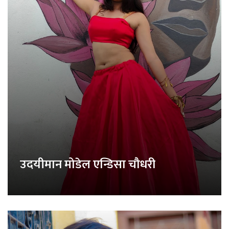
उदयीमान मोडेल एन्डिसा चौधरी