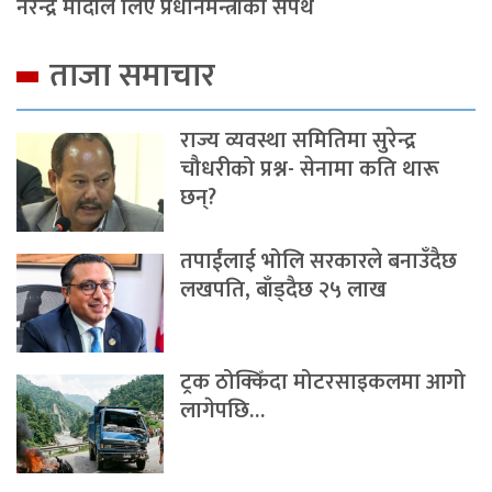
नरेन्द्र मोदीले लिए प्रधानमन्त्रीको सपथ
ताजा समाचार
राज्य व्यवस्था समितिमा सुरेन्द्र
चौधरीको प्रश्न- सेनामा कति थारू
छन्?
तपाईंलाई भोलि सरकारले बनाउँदैछ
लखपति, बाँड्दैछ २५ लाख
ट्रक ठोक्किँदा मोटरसाइकलमा आगो
लागेपछि…