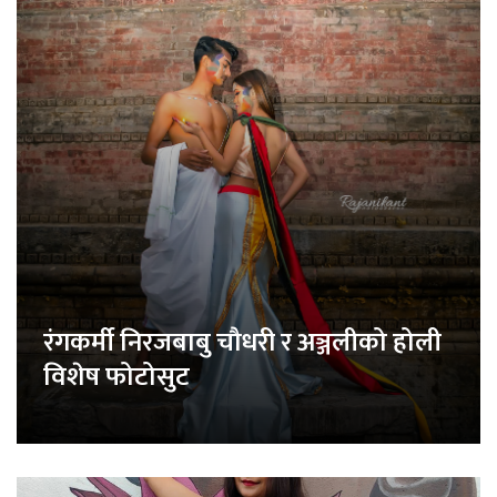
रंगकर्मी निरजबाबु चौधरी र अञ्जलीको होली
विशेष फोटोसुट