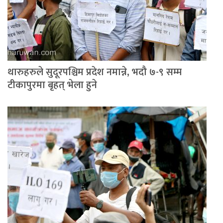
थारुहरुले सुदूरपश्चिम प्रदेश नमान्ने, भदौ ७-९ सम्म
टीकापुरमा बृहत् भेला हुने