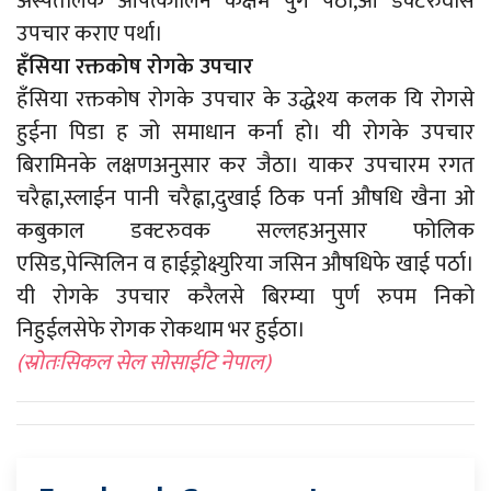
अस्पतालके आपत्कालिन कक्षम पुग पर्ठा,ओ डक्टरुवासे
उपचार कराए पर्था।
हँसिया रक्तकोष रोगके उपचार
हँसिया रक्तकोष रोगके उपचार के उद्धेश्य कलक यि रोगसे
हुईना पिडा ह जो समाधान कर्ना हो। यी रोगके उपचार
बिरामिनके लक्षणअनुसार कर जैठा। याकर उपचारम रगत
चरैह्ना,स्लाईन पानी चरैह्ना,दुखाई ठिक पर्ना औषधि खैना ओ
कबुकाल डक्टरुवक सल्लहअनुसार फोलिक
एसिड,पेन्सिलिन व हाईड्रोक्ष्युरिया जसिन औषधिफे खाई पर्ठा।
यी रोगके उपचार करैलसे बिरम्या पुर्ण रुपम निको
निहुईलसेफे रोगक रोकथाम भर हुईठा।
(स्रोतःसिकल सेल सोसाईटि नेपाल)