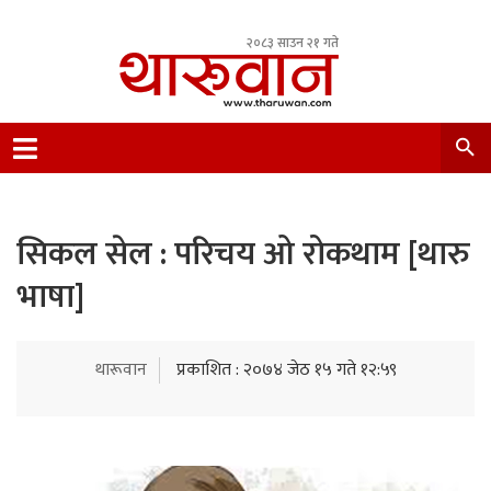
२०८३ साउन २१ गते
Leading Newsportal from Tharu Community
Nepal.
सिकल सेल : परिचय ओ रोकथाम [थारु
भाषा]
थारूवान
प्रकाशित : २०७४ जेठ १५ गते १२:५९