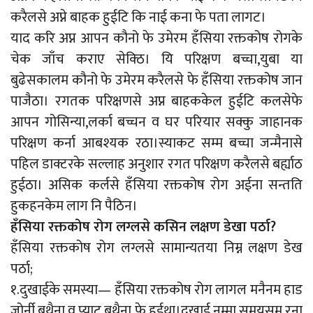
करैलसे अप्ने बाहक हुईटि कि नाई कना फे पता लागट।
याद करि अप्न आपन कौनो फे उमेरम हँसिया रक्तकोष रोगके
चेक जाँच कराए सेक्ठि। यि परिक्षण बच्चा,युबा या
बुढेसकालम कौनो फे उमेरम करैलसे फे हँसिया रक्तकोष जान
पाजैठा। रगतक परिक्षणसे अप्न बाहककेल हुईटि कलसेफे
आपन गोसिन्या,लर्का बच्चन व घर परियार सक्कु जाहानक
परिक्षण कर्ना आबश्यक रठा।स्याकट सम्म बच्चा जन्मैनासे
पहिल डाक्टरके सल्लाह अनुशार रगत परिक्षण करैलसे बर्ह्याठ
हुईठा। असिक कर्लसे हँसिया रक्तकोष रोग अईना सन्तति
हुकहनकेम लाग नि पैठिन।
हँसिया रक्तकोष रोग लग्लसे कसिन लक्षण डेखा पर्ठा?
हँसिया रक्तकोष रोग लग्लसे सामान्यतया निम्न लक्षण डेख
पर्ठा;
१.दुखाईके समस्या— हँसिया रक्तकोष रोग लागल मनैनम हाड
जोर्नी बथैना व प्याट बथैना फे हुईथा।दुखाई नम्मा समयसम रना