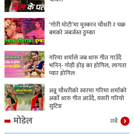
‘गोरी मोटी’मा मुस्कान चौधरी र चक्र
बमको जबर्जस्त ठुम्का
गरिमा शर्माले जब थारु गीत गाउँदै
भनिन्- गोही होइ का होगिल, लागता
प्यार होगिल
अन्नु चौधरीको स्वरमा गरिमा शर्माको
अर्को थारु गीत आउँदै, यसरी गरियो
सुटिङ
मोडेल
सबै