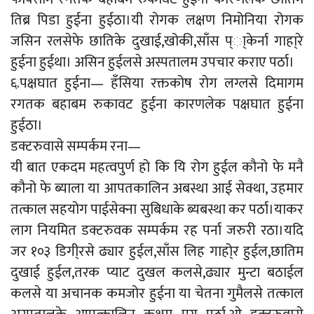
तिब्र पिडा हुईना हुईठा।यी रोगक लक्षण निमोनिया रोगक
जसिन रलसेफे छातिके दुखाई,खोकी,साँस प्ा्केर्ना गाहा्रे
हुईना हुईथा। असिन हुईलसे अस्पतालम उपचार कराए पर्ठा।
६.पक्षघात हुईना— हँसिया रक्तकोष रोग लग्लसे दिमागम
रगतक बहाबम रुकावट हुईना कारणलेक पक्षघात हुईना
हुईठा।
डक्टरुवासे सम्पर्कम रना—
यी बात एकदम महत्वपुर्ण हो कि यि रोग हुईल कौनो फे मनै
कौनो फे ब्याला या आपतकालिन अबस्था आई सेक्था, उहमार
तत्काल सहयोग पाईसेक्ना सुबिधाके ब्यबस्था कर पर्ठा।याकर
लाग नियमित डक्टरुवक सम्पर्कम रह पर्ना जरुरी रठा।यदि
जर १०३ डिगी्रसे ढ्यार हुईल,साँस लिह गाहो्र हुईल,छातिम
दुखाई हुईल,तरक प्याट दुखल कलसे,ढ्यार मुन्टा बठाईल
कलसे या अचानक कमजोर हुईना या चेतना गुमैलसे तत्काल