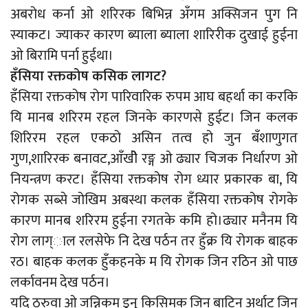
अबरोध कर्ना ओ शरिरक बिभिन्न अँगम अक्सिजन पुग नि
स्याकट। ज्याकर कारण ब्याला ब्याला शारिरीक दुखाई हुईना
ओ बिरामि पर्ना हुईथा।
हँसिया रक्तकोष कसिक लागट?
हँसिया रक्तकोष रोग पारिवारिक रुपम आघ बहर्था का करकि
यि मानब शरिरम रहल जिनके कारणसे हुईट। जिन कलक
शिरिरम रहल एकठो असिन तत्व हो जुन बँशाणुगत
गुण,शारिरक बनावट,आँखीे रङ्ग ओ ढ्यार चिजक निर्धारण ओ
नियन्त्रण करट। हँसिया रक्तकोष रोग ध्यार प्रकारक बा, यि
रोगक सब्से जोखिम अबस्था कलक हँसिया रक्तकोष रोगके
कारण मानब शरिरम हुईना रगतके कमि हो।ढ्यार मनैनम यि
रोग लाग्ाल रलसेफे नि देख पर्ठन तर हुँक्र यि रोगक बाहक
रठ। बाहक कलक हुँकहनके म यि रोगक जिन रठिन ओ पाछ
लर्कावनम देख पर्ठन।
यदि ठरुवा ओ जन्निकम डुनु किसिमक जिन बाटिन अर्थाट जिन