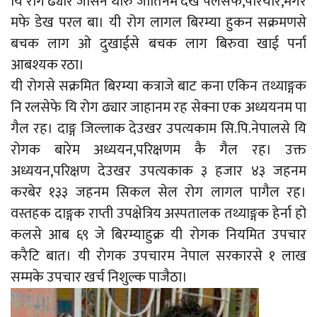
यि रोग ढ्यार जैसिन थारु जातिनम देख पर्लसेफे,परियार,मगर
मफे डेख परल बा। यी रोग लागल बिरम्या हुकन सक्रमणसे
बचक लाग ओ दुखाईसे बचक लाग बिरुवा खाई पर्ना
आबश्यक रठा।
यी रोगसे सक्रमित बिरम्या कत्राजे बाट कना एकिन तथ्याङ्गक
नि रलसेफे यि रोग ढ्यार जाहानम रह सेक्ना एक अध्ययनम पा
गैल रह। दाङ्ग जिल्लाक देउखर उपत्यकाम सि.पि.नेपालसे यि
रोगक बारेम अध्ययन,परिक्षणम कै गैल रह। उक्त
अध्ययन,परिक्षण देउखर उपत्यकाक ३ हजार ४३ जहनम
करबेर १३३ जहनम सिकल सेल रोग लागल पागैल रह।
वस्तहक दाङ्गक राप्ती उपक्षेत्रिय अस्पतालक तथ्याङ्गक हेर्ना हो
कलसे आब ६९ जे बिरम्याहुक्र यी रोगक नियमित उपचार
करैटि बात। यी रोगक उपचारम नेपाल सरकारसे १ लाख
सम्मके उपचार खर्च निशुल्क पाजैठा।