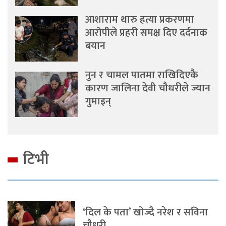
आशाराम थारु हत्या प्रकरणमा
आरोपीले प्रहरी समक्ष दिए दर्दनाक
बयान
नुन र चामल पातमा राखिदिएकै
कारण जालिना देवी चौधरीले ज्यान
गुमाइन्
टिभी
‘दिल के पता’ खोज्दै नरेश र सविना
चौधरी