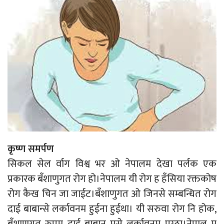
कृष्ण समर्पण
सिकल सेल र्वाग विश्व भर ओ नेपालम देखा पर्लक एक
प्रकारक बँशाणुगत रोग हो।नेपालम यी रोग ह हँसिया रक्तकोष
रोग कैख चिन जा जाईट।बँशाणुगत ओ जिनसे सम्बन्धित रोग
दाई बाबान्से लर्कावनम हुईना हुईथा। यी सरुवा रोग नि होक,
बँशाणुगत रुपम दाई बाबान मसे लर्कावनम पुग्ठा।नेपाल म