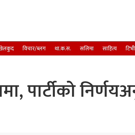
खेलकुद
विचार/ब्लग
था.क.स.
सलिमा
साहित्य
टिभी
मा, पार्टीको निर्णयअन