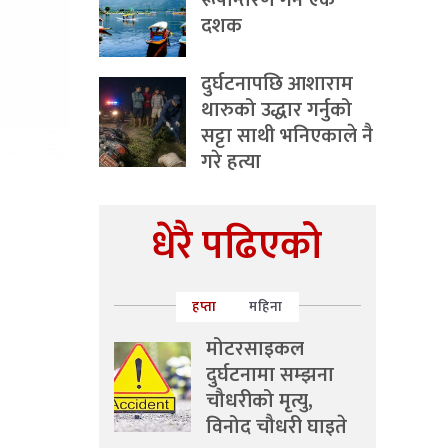
रूपान्तरण गर्ने एक
दशक
दुर्घटनापछि आशाराम
थारुको उद्धार गर्नुको
सट्टा साथी भनिएकाले नै
गरे हत्या
धेरै पढिएको
हप्ता
महिना
मोटरसाइकल
दुर्घटनामा सम्झना
चौधरीको मृत्यु,
विनोद चौधरी घाइते