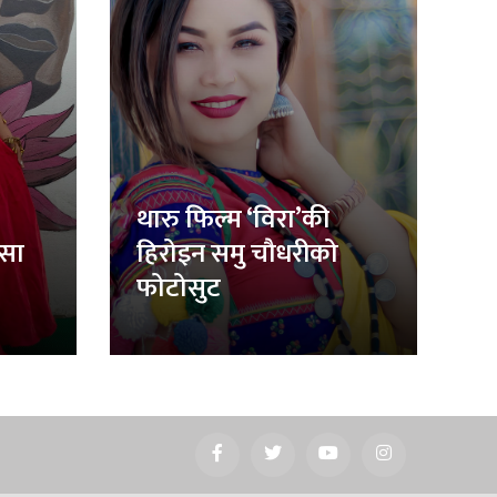
थारु फिल्म ‘विरा’की
िसा
हिरोइन समु चौधरीको
फोटोसुट