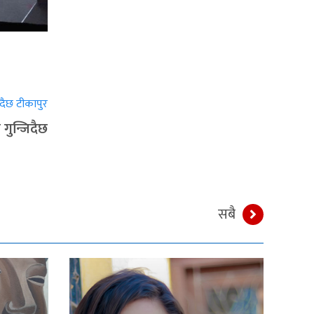
गुन्जिदैछ
सबै