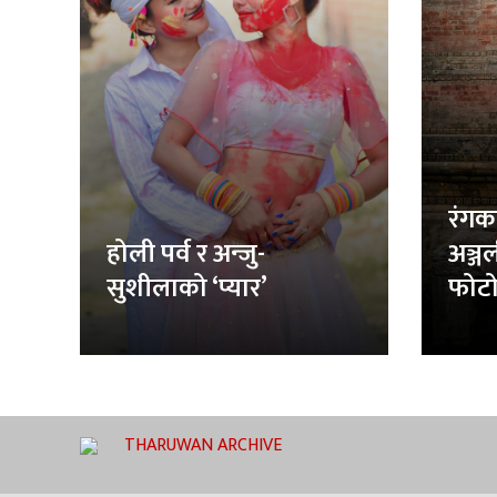
रंगक
होली पर्व र अन्जु-
अञ्ज
सुशीलाको ‘प्यार’
फोटो
THARUWAN ARCHIVE