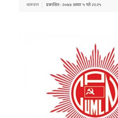
थारूवान
प्रकाशित : २०७४ असार ५ गते २२:२५