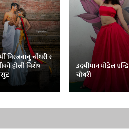
र्मी निरजबाबु चौधरी र
लीको होली विशेष
उदयीमान मोडेल एन्ड
सुट
चौधरी