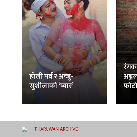
रंगक
होली पर्व र अन्जु-
अञ्ज
सुशीलाको ‘प्यार’
फोटो
THARUWAN ARCHIVE