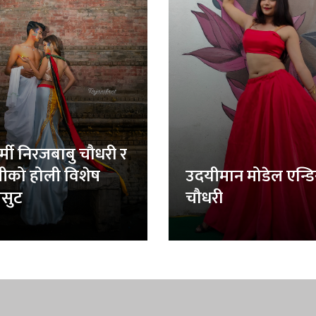
र्मी निरजबाबु चौधरी र
लीको होली विशेष
उदयीमान मोडेल एन्ड
सुट
चौधरी