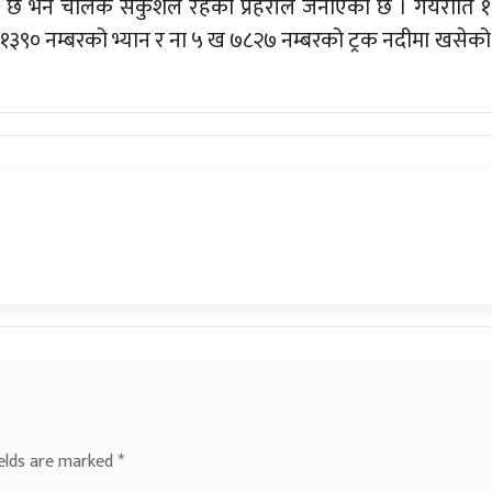
 छ भने चालक सकुशल रहेको प्रहरीले जनाएको छ । गयराति १
 झ १३९० नम्बरको भ्यान र ना ५ ख ७८२७ नम्बरको ट्रक नदीमा खसेको
ields are marked
*