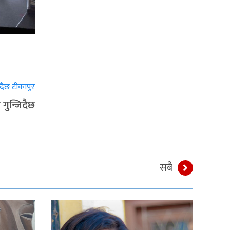
गुन्जिदैछ
सबै