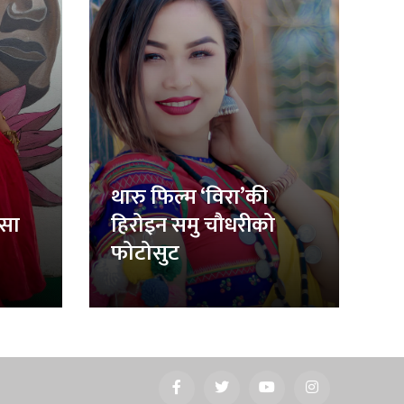
थारु फिल्म ‘विरा’की
िसा
हिरोइन समु चौधरीको
फोटोसुट