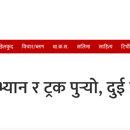
खेलकुद
विचार/ब्लग
था.क.स.
सलिमा
साहित्य
टिभी
्यान र ट्रक पुर्‍यो, दु