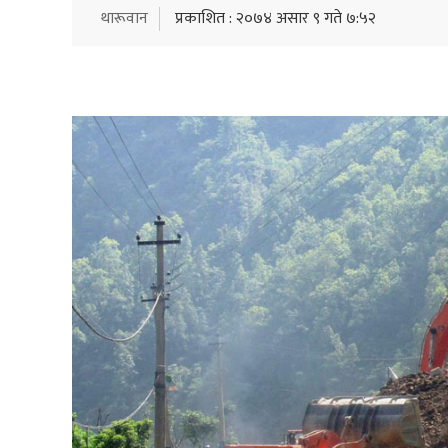
थारूवान
प्रकाशित : २०७४ असार ९ गते ७:५२