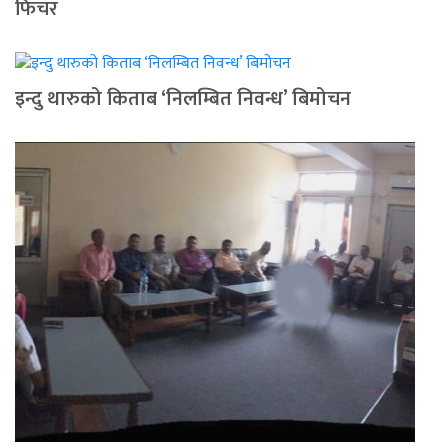
फिचर
इन्दु थारुको किताब ‘निलम्बित निवन्ध’ बिमोचन