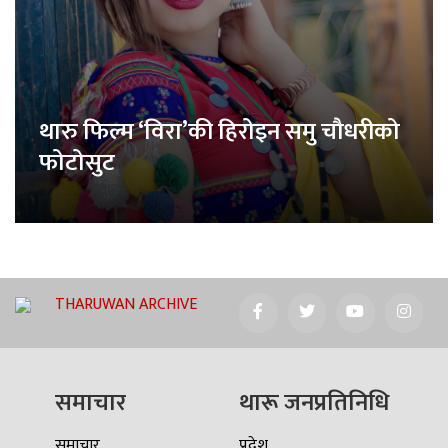
थारु फिल्म ‘विरा’की हिरोइन समु चौधरीको
फोटोसुट
THARUWAN ARCHIVE
समाचार
थारू जनप्रतिनिधि
समाचार
प्रदेश