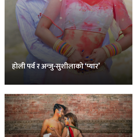
होली पर्व र अन्जु-सुशीलाको ‘प्यार’