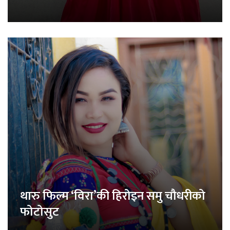
थारु फिल्म ‘विरा’की हिरोइन समु चौधरीको
फोटोसुट