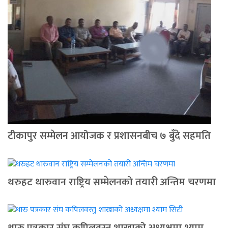
टीकापुर सम्मेलन आयोजक र प्रशासनबीच ७ बुँदे सहमति
थरुहट थारुवान राष्ट्रिय सम्मेलनको तयारी अन्तिम चरणमा
थारु पत्रकार संघ कपिलवस्तु शाखाको अध्यक्षमा श्याम