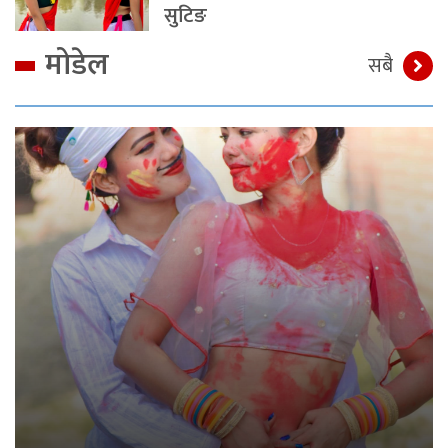
सुटिङ
मोडेल
सबै