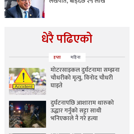
लखपति, बाँड्दैछ २५ लाख
धेरै पढिएको
हप्ता
महिना
मोटरसाइकल दुर्घटनामा सम्झना
चौधरीको मृत्यु, विनोद चौधरी
घाइते
दुर्घटनापछि आशाराम थारुको
उद्धार गर्नुको सट्टा साथी
भनिएकाले नै गरे हत्या