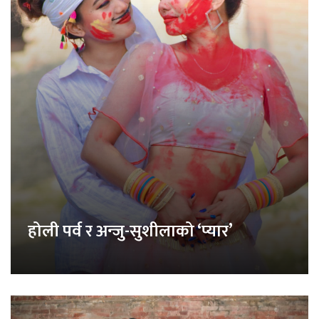
होली पर्व र अन्जु-सुशीलाको ‘प्यार’