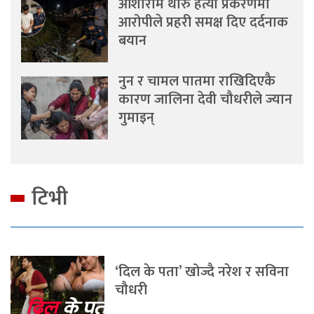
आशाराम थारु हत्या प्रकरणमा
आरोपीले प्रहरी समक्ष दिए दर्दनाक
बयान
नुन र चामल पातमा राखिदिएकै
कारण जालिना देवी चौधरीले ज्यान
गुमाइन्
टिभी
‘दिल के पता’ खोज्दै नरेश र सविना
चौधरी