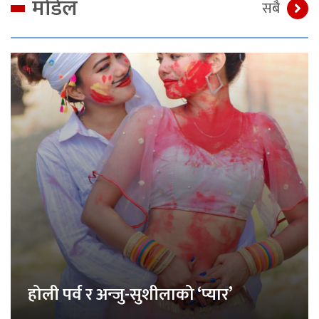
मोडेल
सबै
होली पर्व र अन्जु-सुशीलाको ‘प्यार’