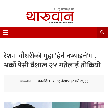
२०८३ साउन २२ गते
Leading Newsportal from Tharu Community
Nepal.
रेशम चौधरीको मुद्दा ‘हेर्न नभ्याइने’मा,
अर्को पेसी वैशाख २४ गतेलाई तोकियो
थारूवान
प्रकाशित : २०८१ वैशाख १८ गते १६:३३