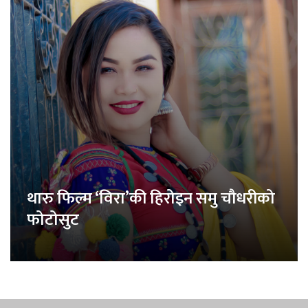
थारु फिल्म ‘विरा’की हिरोइन समु चौधरीको
फोटोसुट