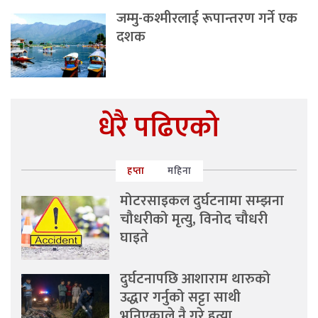
जम्मु-कश्मीरलाई रूपान्तरण गर्ने एक
दशक
धेरै पढिएको
हप्ता
महिना
मोटरसाइकल दुर्घटनामा सम्झना
चौधरीको मृत्यु, विनोद चौधरी
घाइते
दुर्घटनापछि आशाराम थारुको
उद्धार गर्नुको सट्टा साथी
भनिएकाले नै गरे हत्या