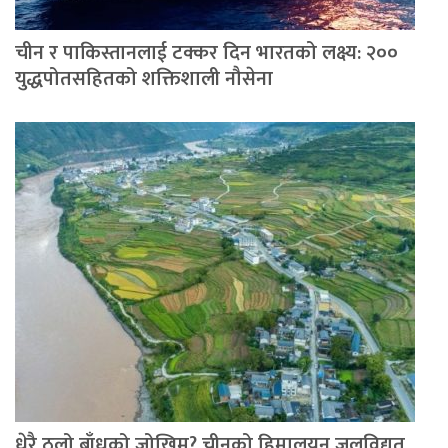
चीन र पाकिस्तानलाई टक्कर दिन भारतको लक्ष्य: २००
युद्धपोतसहितको शक्तिशाली नौसेना
धेरै ठूलो बाँधको जोखिम? चीनको हिमालयन जलविद्युत्