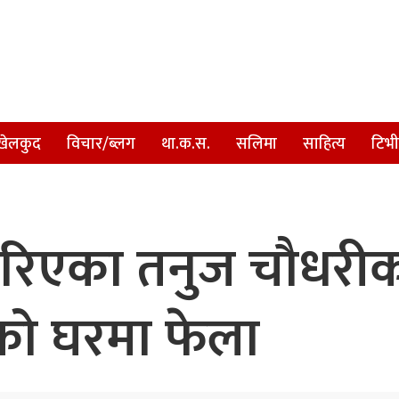
खेलकुद
विचार/ब्लग
था.क.स.
सलिमा
साहित्य
टिभी
िएका तनुज चौधरीको स
ो घरमा फेला