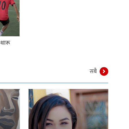
थारू
सबै