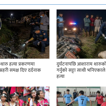
ारु हत्या प्रकरणमा
दुर्घटनापछि आशाराम थारुको
्रहरी समक्ष दिए दर्दनाक
गर्नुको सट्टा साथी भनिएकाले 
हत्या