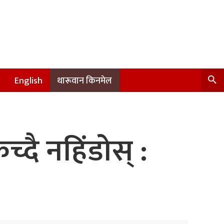
English
थारूवान किनमेल
्दै नहिंडोस् :