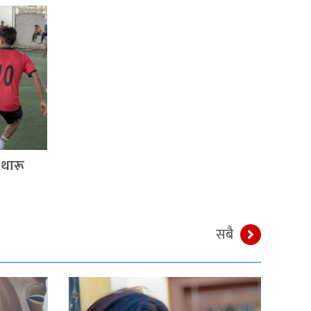
थारू
सबै