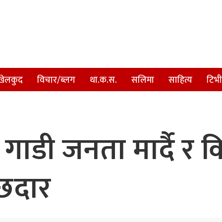
खेलकुद
विचार/ब्लग
था.क.स.
सलिमा
साहित्य
टिभी
गाडी जनता मार्दै र किच
्छदार