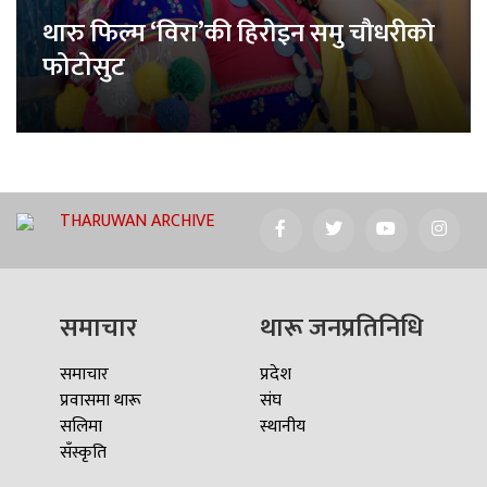
थारु फिल्म ‘विरा’की हिरोइन समु चौधरीको
फोटोसुट
THARUWAN ARCHIVE
समाचार
थारू जनप्रतिनिधि
समाचार
प्रदेश
प्रवासमा थारू
संघ
सलिमा
स्थानीय
सँस्कृति