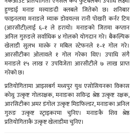
नकआउट प्रतियोगिता एनसेल कप फुटबलको उपाधि लक्ष्मी
हुण्डाई मनाङ मस्याङदी क्लबले जितेको छ। शनिबार
फाइनलमा मनाङले म्याक डोवयल्स रानी पोखरी कर्नर टिम
(आरसीटी)लाई ६–१ ले हरायो। मनाङको जितमा कप्तान
अनिल गुरुङले सर्वाधिक ४ गोलको योगदान गरे। बैकल्पिक
खेलाडी सुलभ मास्के र मबिल स्टेफनले १–१ गोल गरे।
आरसीटीका ओलावले १ गोल गरेका थिए। उपाधि संगै
मनाङले १५ लाख र उपविजेता आरसीटीले ७ लाख प्राप्त
गरेको छ।
प्रतियोगितामा आइसबर्ग मध्यपुर युथ एसोसियनका विकास
कोथु उत्कृष्ट गोलरक्षक, मनाङका सविन्द्र श्रेष्ठ उत्कृष्ट रक्षक,
आरसिटीका अमर डंगोल उत्कृष्ट मिडफिल्डर, मनाङका अनिल
गुरुङ उत्कृष्ट स्ट्राइकरमा चुनिए। मनाङकै शिव श्रेष्ठ
प्रतियोगिताकै उत्कृष्ट खेलाडीमा चुनिए।