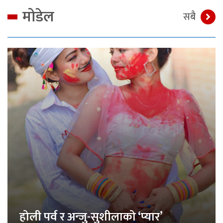
मोडेल
सबै
होली पर्व र अन्जु-सुशीलाको ‘प्यार’