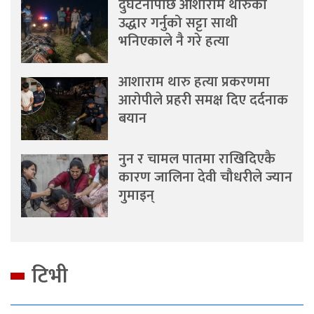
दुर्घटनापछि आशाराम थारुको
उद्धार गर्नुको सट्टा साथी
भनिएकाले नै गरे हत्या
आशाराम थारु हत्या प्रकरणमा
आरोपीले प्रहरी समक्ष दिए दर्दनाक
बयान
नुन र चामल पातमा राखिदिएकै
कारण जालिना देवी चौधरीले ज्यान
गुमाइन्
टिभी